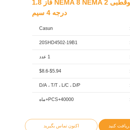
موتور پله ای دوقطبی NEMA 8 NEMA 2 فاز 1.8
درجه 4 سیم
Casun
20SHD4502-19B1
1 عدد
$5.94-$8.6
D/A ، T/T ، L/C ، D/P
40000+PCS+ماه
ریافت کنید
اکنون تماس بگیرید