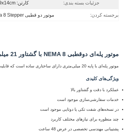
جزئیات بسته بندی:
کارتن: 36x29x14cm
برجسته کردن:
موتور دو قطبی Nema 8 Stepper
موتور پله‌ای دوقطبی NEMA 8 با گشتاور 21 میلی‌نیوتن متر، 2 فاز، زاویه پله 1.8 درجه، موتور پله‌ای با 4 سیم
موتور پله‌ای با پایه 20 میلی‌متری دارای ساختاری ساده است که قابلیت اطمینان و پایداری بالایی را ارائه می‌دهد. ایده‌آل برای تجهیزات پزشکی و علمی، فناوری پوشیدنی، سیستم‌های بینایی ماشین و پرینترهای سه بعدی.
ویژگی‌های کلیدی
عملکرد با دقت و گشتاور بالا
خدمات سفارشی‌سازی موجود است
در نسخه‌های شفت تکی یا دوتایی موجود است
چند منظوره برای نیازهای مختلف کاربرد
پشتیبانی مهندسی تخصصی در عرض 48 ساعت