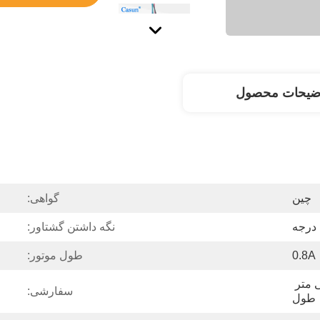
ضیحات محصول
چین
گواهی:
نگه داشتن گشتاور:
0.8A
طول موتور:
شفت صاف فرز 19 میلی متر 
سفارشی:
طول