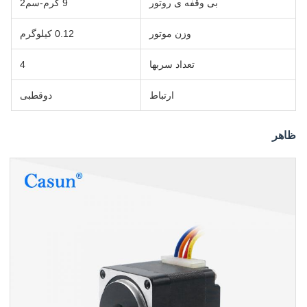
بی وقفه ی روتور
9 گرم-سم2
وزن موتور
0.12 کیلوگرم
تعداد سربها
4
ارتباط
دوقطبی
ظاهر