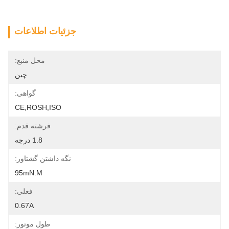
جزئیات اطلاعات
محل منبع:
چین
گواهی:
CE,ROSH,ISO
فرشته قدم:
1.8 درجه
نگه داشتن گشتاور:
95mN.m
فعلی:
0.67A
طول موتور: