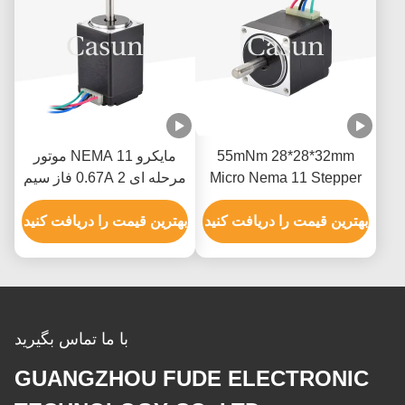
55mNm 28*28*32mm
مایکرو NEMA 11 موتور
Micro Nema 11 Stepper
مرحله ای 0.67A 2 فاز سیم
Motor 0.42A Casun 5V
کشی برای چرخش نور
Stepper Motor برای
بهترین قیمت را دریافت کنید
بهترین قیمت را دریافت کنید
تجهیزات پزشکی
با ما تماس بگیرید
GUANGZHOU FUDE ELECTRONIC