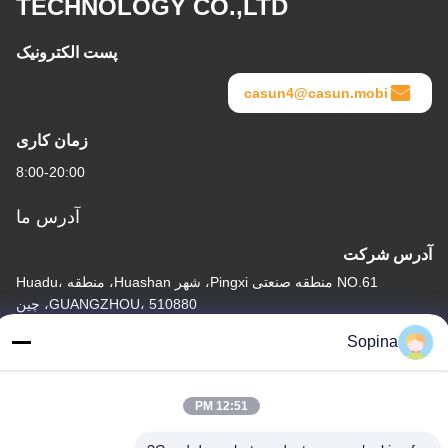
TECHNOLOGY CO.,LTD
پست الکترونیک
casun4@casun.mobi
زمان کاری
8:00-20:00
آدرس ما
آدرس شرکت
NO.61 منطقه صنعتی Pingxi، شهر Huashan، منطقه Huadu،
GUANGZHOU، 510880، چین
Sopina
آدرس کارخانه
NO.61 منطقه صنعتی Pingxi، شهر Huashan، منطقه Huadu،
GUANGZHOU، 510880، چین
12:51 PM
تلفن