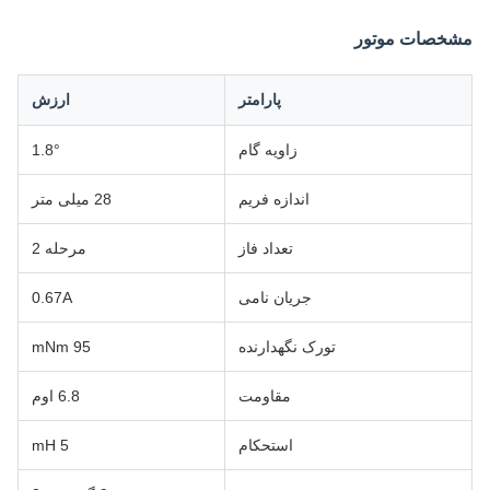
مشخصات موتور
پارامتر
ارزش
زاویه گام
1.8°
اندازه فریم
28 میلی متر
تعداد فاز
مرحله 2
جریان نامی
0.67A
تورک نگهدارنده
95 mNm
مقاومت
6.8 اوم
استحکام
5 mH