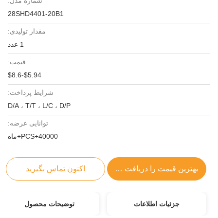
شماره مدل:
28SHD4401-20B1
مقدار تولیدی:
1 عدد
قیمت:
$5.94-$8.6
شرایط پرداخت:
D/A ، T/T ، L/C ، D/P
توانایی عرضه:
40000+PCS+ماه
بهترین قیمت را دریافت کنید
اکنون تماس بگیرید
جزئیات اطلاعات
توضیحات محصول