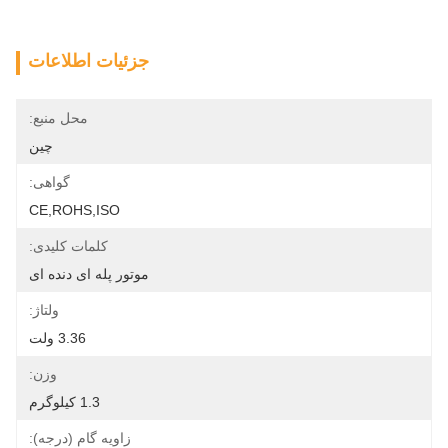
جزئیات اطلاعات
محل منبع:
چین
گواهی:
CE,ROHS,ISO
کلمات کلیدی:
موتور پله ای دنده ای
ولتاژ:
3.36 ولت
وزن:
1.3 کیلوگرم
زاویه گام (درجه):