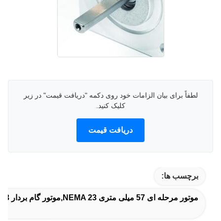
لطفاً برای بیان الزامات خود روی دکمه "دریافت قیمت" در زیر
کلیک کنید.
دریافت قیمت
برچسب ها:
موتور مرحله ای 57 میلی متری NEMA 23,موتور گام بردار Nema 23 با گیربکس,موتور پله ای 57 میلی متری Nema 23