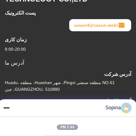
پست الکترونیک
casun4@casun.mobi
زمان کاری
8:00-20:00
آدرس ما
آدرس شرکت
NO.61 منطقه صنعتی Pingxi، شهر Huashan، منطقه Huadu،
GUANGZHOU، 510880، چین
آدرس کارخانه
Sopina
NO.61 منطقه صنعتی Pingxi، شهر Huashan، منطقه Huadu،
GUANGZHOU، 510880، چین
تلفن
7:44 PM
86-13539447986