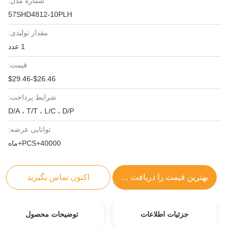
شماره مدل:
57SHD4812-10PLH
مقدار تولیدی:
1 عدد
قیمت:
$26.46-$29.46
شرایط پرداخت:
D/A ، T/T ، L/C ، D/P
توانایی عرضه:
40000+PCS+ماه
بهترین قیمت را دریافت کنید
اکنون تماس بگیرید
جزئیات اطلاعات
توضیحات محصول