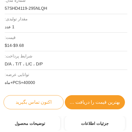
شماره مدل:
57SHD4119-295NLQH
مقدار تولیدی:
1 عدد
قیمت:
$9.68-$14
شرایط پرداخت:
D/A ، T/T ، L/C ، D/P
توانایی عرضه:
40000+PCS+ماه
بهترین قیمت را دریافت کنید
اکنون تماس بگیرید
جزئیات اطلاعات
توضیحات محصول