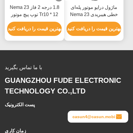
ماژول درایو موتور پله‌ای
1.8 درجه 2 فاز Nema 23
خطی هیبریدی Nema 23
Tr10 * 12 توپ پیچ موتور
منبع تغذیه DC همه کاره
گام 76mm بدن با رمزگذاری
برای یکپارچه سازی یک
بهترین قیمت را دریافت کنید
بهترین قیمت را دریافت کنید
ماشین
با ما تماس بگیرید
GUANGZHOU FUDE ELECTRONIC
TECHNOLOGY CO.,LTD
پست الکترونیک
casun4@casun.mobi
زمان کاری