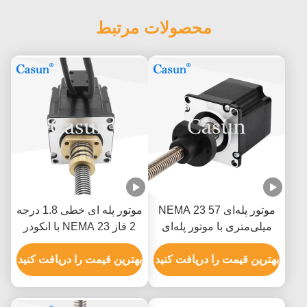
محصولات مرتبط
موتور پله‌ای NEMA 23 57
موتور پله ای خطی 1.8 درجه
میلی‌متری با موتور پله‌ای
2 فاز NEMA 23 با انکودر
سربدار 2.8 آمپری 1N.M
57*57*45mm 0.9N.M 4
بهترین قیمت را دریافت کنید
سیم
بهترین قیمت را دریافت کنید