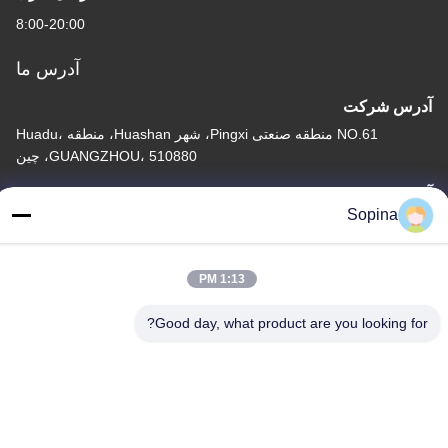
8:00-20:00
آدرس ما
آدرس شرکت
NO.61 منطقه صنعتی Pingxi، شهر Huashan، منطقه Huadu،
GUANGZHOU، 510880، چین
آدرس کارخانه
Sopina
NO.61 منطقه صنعتی Pingxi، شهر Huashan، منطقه Huadu،
GUANGZHOU، 510880، چین
1:13 PM
تلفن
86-13539447986
Good day, what product are you looking for?
چین کیفیت خوب استپر موتور هیبریدی تامین کننده. حق چاپ © 2023-