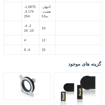
2چهار،
1.5875،
هشت،
3.175،
نه53
254
2، 4،
10
10، 20
4
12
4، 8
15
گزینه های موجود