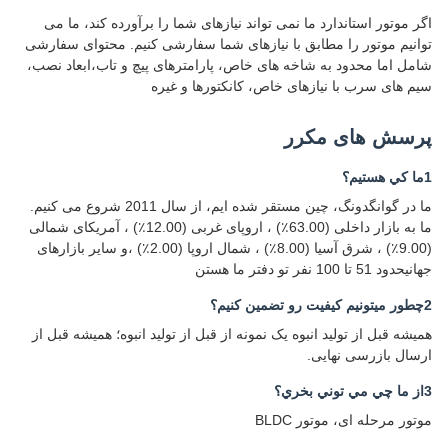
اگر موتور استاندارد ما نمی تواند نیازهای شما را برآورده کند، ما می
توانیم موتور را مطابق با نیازهای شما سفارشی کنیم. محتوای سفارشی
شامل اما محدود به شاخه های خاص، پارامترهای پیچ و تاب،ابعاد نصب،
سیم های سرب با نیازهای خاص، کانکتورها و غیره
پرسش های مکرر
1ما کي هستيم؟
ما در گوانگدونگ، چین مستقر شده ایم، از سال 2011 شروع می کنیم.
ما به بازار داخلی (63.00٪) ، اروپای غربی (12.00٪) ، آمریکای شمالی
(9.00٪) ، شرق آسیا (8.00٪) ، شمال اروپا (2.00٪) ،و سایر بازارهای
جهانیحدود 51 تا 100 نفر تو دفتر ما هستن
2چطور ميتونيم کيفيت رو تضمین کنيم؟
همیشه قبل از تولید انبوه یک نمونه از قبل از تولید انبوه؛ همیشه قبل از
ارسال بازرسی نهایی.
3از ما چي مي توني بخري؟
موتور مرحله ای، موتور BLDC