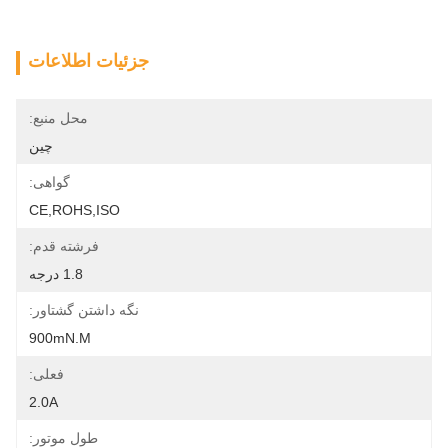
جزئیات اطلاعات
محل منبع:
چین
گواهی:
CE,ROHS,ISO
فرشته قدم:
1.8 درجه
نگه داشتن گشتاور:
900mN.m
فعلی:
2.0A
طول موتور: