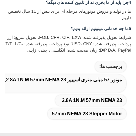
4چرا باید از ما بخری نه از تامین کننده های دیگه؟
ما در تولید و فروش موتورهای مرحله ای برای بیش از 11 سال تخصص
داریم.
5ما چه خدماتی میتونیم ارائه بدیم؟
شرایط تحویل پذیرفته شده: FOB، CFR، CIF، EXW، تحویل سریع؛ ارز
پرداخت پذیرفته شده: USD، CNY؛ نوع پرداخت پذیرفته شده: T/T، L/C،
D/P D/A، PayPal؛ زبان صحبت شده: انگلیسی، چینی، ژاپنی
برچسب ها:
موتور 57 میلی متری اسپیپر,2.8A 1N.M 57mm NEMA 23,موتور 57mm NEMA 23 Stepper
2.8A 1N.M 57mm NEMA 23
57mm NEMA 23 Stepper Motor