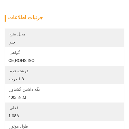
جزئیات اطلاعات
محل منبع:
چین
گواهی:
CE,ROHS,ISO
فرشته قدم:
1.8 درجه
نگه داشتن گشتاور:
400mN.m
فعلی:
1.68A
طول موتور: