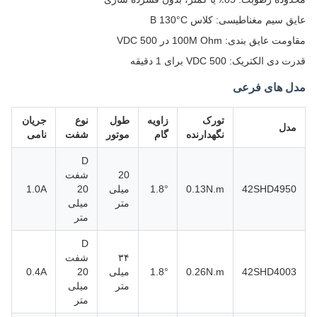
عایق سیم مغناطیسی: کلاس B 130°C
مقاومت عایق بندی: 100M Ohm در 500 VDC
قدرت دی الکتریک: 500 VDC برای 1 دقیقه
مدل های فرعی
تورک
زاویه
طول
نوع
جریان
مدل
نگهدارنده
گام
موتور
شفت
نامی
D
20
شفت
42SHD4950
0.13N.m
1.8°
میلی
20
1.0A
متر
میلی
متر
D
۳۴
شفت
42SHD4003
0.26N.m
1.8°
میلی
20
0.4A
متر
میلی
متر