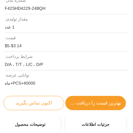
شماره مدل:
F42SHD4229-24BQH
مقدار تولیدی:
1 عدد
قیمت:
$3.14-$5
شرایط پرداخت:
D/A ، T/T ، L/C ، D/P
توانایی عرضه:
40000+PCS+ماه
بهترین قیمت را دریافت کنید
اکنون تماس بگیرید
جزئیات اطلاعات
توضیحات محصول