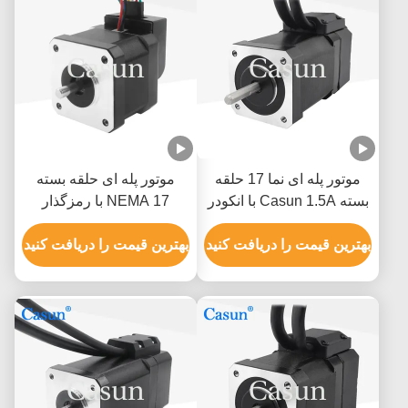
موتور پله ای نما 17 حلقه
موتور پله ای حلقه بسته
بسته Casun 1.5A با انکودر
NEMA 17 با رمزگذار
42x42x38mm 380m.N
860mN.M
بهترین قیمت را دریافت کنید
1.5A برای مجموعه CNC
بهترین قیمت را دریافت کنید