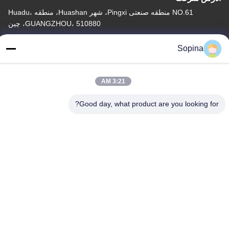
NO.61 منطقه صنعتی Pingxi، شهر Huashan، منطقه Huadu،
GUANGZHOU، 510880، چین
آدرس کارخانه
Sopina
NO.61 منطقه صنعتی Pingxi، شهر Huashan، منطقه Huadu،
GUANGZHOU، 510880، چین
3:21 AM
تلفن
86-13539447986
Good day, what product are you looking for?
چین کیفیت خوب استپر موتور هیبریدی تامین کننده. حق چاپ © 2023-
2026 GUANGZHOU FUDE ELECTRONIC TECHNOLOGY
CO.,LTD . تمامی حقوق محفوظ است.
سیاست حفظ حریم خصوصی
|
نقشه سایت