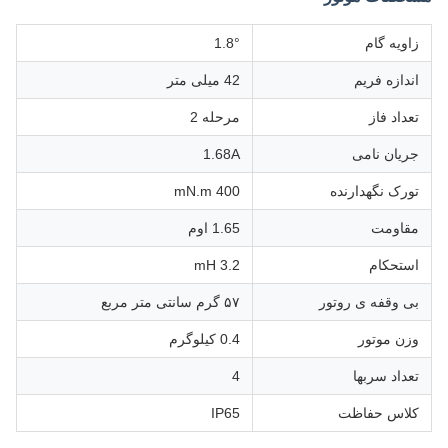
زاویه گام
1.8°
اندازه فریم
42 میلی متر
تعداد فاز
مرحله 2
جریان نامی
1.68A
تورک نگهدارنده
400 mN.m
مقاومت
1.65 اوم
استحکام
3.2 mH
بی وقفه ی روتور
۵۷ گرم سانتی متر مربع
وزن موتور
0.4 کیلوگرم
تعداد سربها
4
کلاس حفاظت
IP65