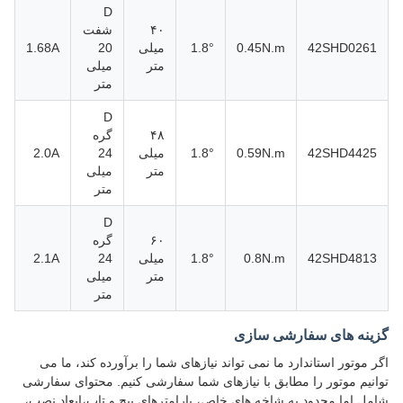
D
۴۰
شفت
42SHD0261
0.45N.m
1.8°
میلی
20
1.68A
متر
میلی
متر
D
۴۸
گره
42SHD4425
0.59N.m
1.8°
میلی
24
2.0A
متر
میلی
متر
D
۶۰
گره
42SHD4813
0.8N.m
1.8°
میلی
24
2.1A
متر
میلی
متر
گزینه های سفارشی سازی
اگر موتور استاندارد ما نمی تواند نیازهای شما را برآورده کند، ما می
توانیم موتور را مطابق با نیازهای شما سفارشی کنیم. محتوای سفارشی
شامل اما محدود به شاخه های خاص، پارامترهای پیچ و تاب،ابعاد نصب،