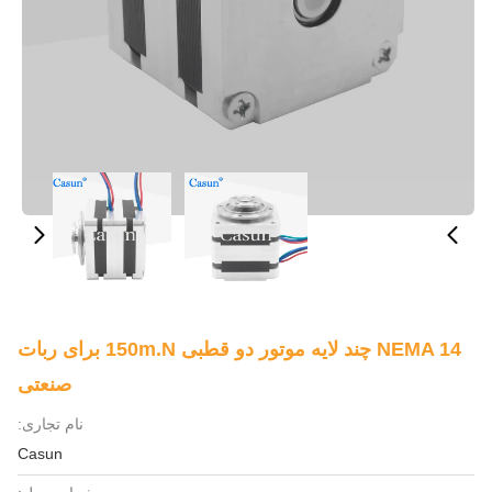
NEMA 14 چند لایه موتور دو قطبی 150m.N برای ربات
صنعتی
نام تجاری:
Casun