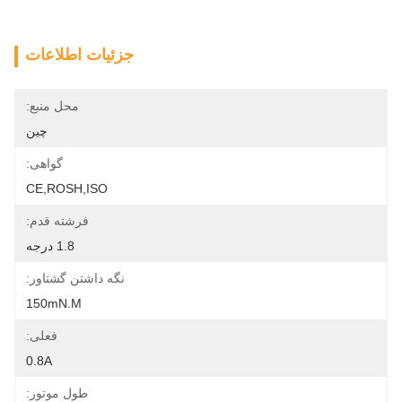
جزئیات اطلاعات
محل منبع:
چین
گواهی:
CE,ROSH,ISO
فرشته قدم:
1.8 درجه
نگه داشتن گشتاور:
150mN.m
فعلی:
0.8A
طول موتور: