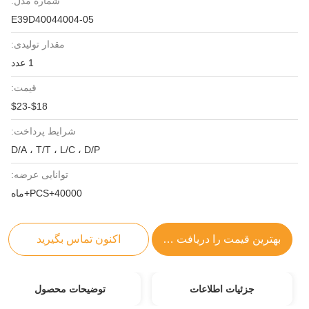
شماره مدل:
E39D40044004-05
مقدار تولیدی:
1 عدد
قیمت:
$18-$23
شرایط پرداخت:
D/A ، T/T ، L/C ، D/P
توانایی عرضه:
40000+PCS+ماه
بهترین قیمت را دریافت کنید
اکنون تماس بگیرید
جزئیات اطلاعات
توضیحات محصول