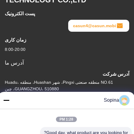
پست الکترونیک
casun4@casun.mobi
زمان کاری
8:00-20:00
آدرس ما
آدرس شرکت
NO.61 منطقه صنعتی Pingxi، شهر Huashan، منطقه Huadu،
GUANGZHOU، 510880، چین
Sopina
آدرس کارخانه
NO.61 منطقه صنعتی Pingxi، شهر Huashan، منطقه Huadu،
GUANGZHOU، 510880، چین
1:28 PM
تلفن
Good day, what product are you looking for?