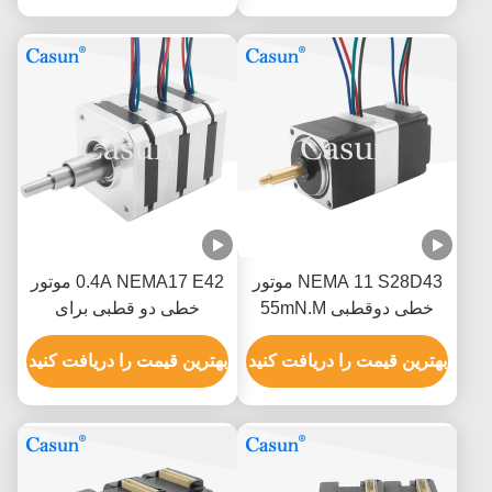
NEMA 11 S28D43 موتور
0.4A NEMA17 E42 موتور
خطی دوقطبی 55mN.M
خطی دو قطبی برای
80mN.M برای صنعت
تجهیزات اتوماسیون
پزشکی
بهترین قیمت را دریافت کنید
بهترین قیمت را دریافت کنید