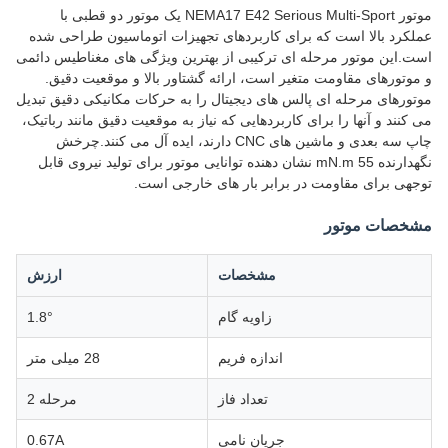
موتور NEMA17 E42 Serious Multi-Sport یک موتور دو قطبی با
عملکرد بالا است که برای کاربردهای تجهیزات اتوماسیون طراحی شده
است.این موتور مرحله ای ترکیبی از بهترین ویژگی های مغناطیس دائمی
و موتورهای مقاومت متغیر است، ارائه گشتاور بالا و موقعیت دقیق.
موتورهای مرحله ای پالس های دیجیتال را به حرکات مکانیکی دقیق تبدیل
می کنند و آنها را برای کاربردهایی که نیاز به موقعیت دقیق مانند رباتیک،
چاپ سه بعدی و ماشین های CNC دارند، ایده آل می کنند.چرخش
نگهدارنده 55 mN.m نشان دهنده توانایی موتور برای تولید نیروی قابل
توجهی برای مقاومت در برابر بار های خارجی است.
مشخصات موتور
مشخصات
ارزش
زاویه گام
1.8°
اندازه فریم
28 میلی متر
تعداد فاز
مرحله 2
جریان نامی
0.67A