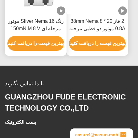
2 فاز 20 * 38mm Nema 8
رنگ Sliver Nema 16 موتور
0.8A موتور دو قطبی مرحله
مرحله ای 150mN.M 8 V
ای سفارشی برای نور کوچک
چند لایه برای دستگاه
چرخش
بهترین قیمت را دریافت کنید
پزشکی
بهترین قیمت را دریافت کنید
با ما تماس بگیرید
GUANGZHOU FUDE ELECTRONIC
TECHNOLOGY CO.,LTD
پست الکترونیک
casun4@casun.mobi