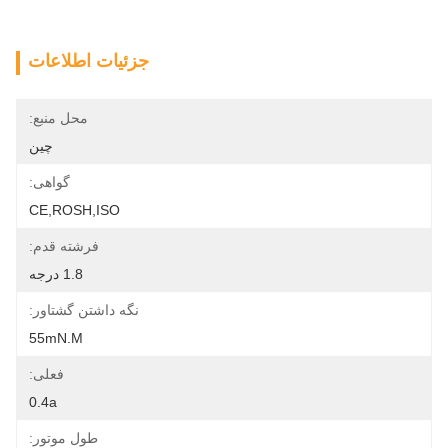
جزئیات اطلاعات
محل منبع:
چین
گواهی:
CE,ROSH,ISO
فرشته قدم:
1.8 درجه
نگه داشتن گشتاور:
55mN.m
فعلی:
0.4a
طول موتور: