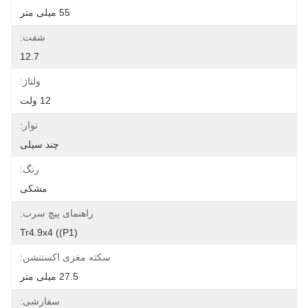
55 میلی متر
شفت:
12.7
ولتاژ:
12 ولت
نوار:
چند سیلی
رنگ:
مشکی
راهنمای پیچ سرب:
Tr4.9x4 ((p1)
سکته مغزی اکستنشن:
27.5 میلی متر
سفارشی: