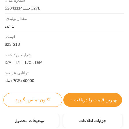
شماره مدل:
S2841114111-C27L
مقدار تولیدی:
1 عدد
قیمت:
$18-$23
شرایط پرداخت:
D/A ، T/T ، L/C ، D/P
توانایی عرضه:
40000+PCS+ماه
بهترین قیمت را دریافت کنید
اکنون تماس بگیرید
جزئیات اطلاعات
توضیحات محصول