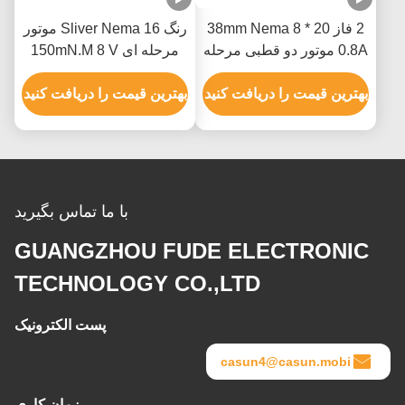
2 فاز 20 * 38mm Nema 8
رنگ Sliver Nema 16 موتور
0.8A موتور دو قطبی مرحله
مرحله ای 150mN.M 8 V
ای سفارشی برای نور کوچک
چند لایه برای دستگاه
چرخش
بهترین قیمت را دریافت کنید
پزشکی
بهترین قیمت را دریافت کنید
با ما تماس بگیرید
GUANGZHOU FUDE ELECTRONIC
TECHNOLOGY CO.,LTD
پست الکترونیک
casun4@casun.mobi
زمان کاری