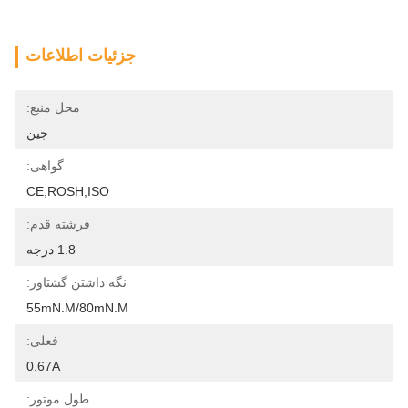
جزئیات اطلاعات
محل منبع:
چین
گواهی:
CE,ROSH,ISO
فرشته قدم:
1.8 درجه
نگه داشتن گشتاور:
55mN.m/80mN.m
فعلی:
0.67A
طول موتور: