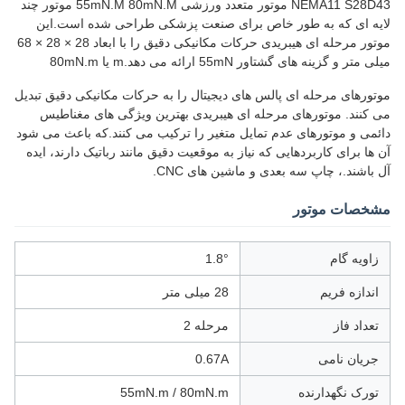
NEMA11 S28D43 موتور متعدد ورزشی 55mN.M 80mN.M موتور چند
لایه ای که به طور خاص برای صنعت پزشکی طراحی شده است.این
موتور مرحله ای هیبریدی حرکات مکانیکی دقیق را با ابعاد 28 × 28 × 68
میلی متر و گزینه های گشتاور 55mN ارائه می دهد.m یا 80mN.m
موتورهای مرحله ای پالس های دیجیتال را به حرکات مکانیکی دقیق تبدیل
می کنند. موتورهای مرحله ای هیبریدی بهترین ویژگی های مغناطیس
دائمی و موتورهای عدم تمایل متغیر را ترکیب می کنند.که باعث می شود
آن ها برای کاربردهایی که نیاز به موقعیت دقیق مانند رباتیک دارند، ایده
آل باشند.، چاپ سه بعدی و ماشین های CNC.
مشخصات موتور
زاویه گام
1.8°
اندازه فریم
28 میلی متر
تعداد فاز
مرحله 2
جریان نامی
0.67A
تورک نگهدارنده
55mN.m / 80mN.m