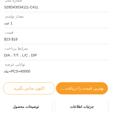
شماره مدل:
S28D43034111-C41L
مقدار تولیدی:
1 عدد
قیمت:
$18-$23
شرایط پرداخت:
D/A ، T/T ، L/C ، D/P
توانایی عرضه:
40000+PCS+ماه
بهترین قیمت را دریافت کنید
اکنون تماس بگیرید
جزئیات اطلاعات
توضیحات محصول