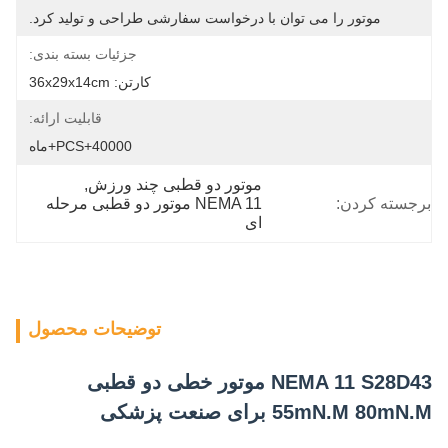
موتور را می توان با درخواست سفارشی طراحی و تولید کرد.
جزئیات بسته بندی:
کارتن: 36x29x14cm
قابلیت ارائه:
40000+PCS+ماه
موتور دو قطبی چند ورزش
, 
برجسته کردن:
NEMA 11 موتور دو قطبی مرحله 
ای
توضیحات محصول
NEMA 11 S28D43 موتور خطی دو قطبی
55mN.M 80mN.M برای صنعت پزشکی