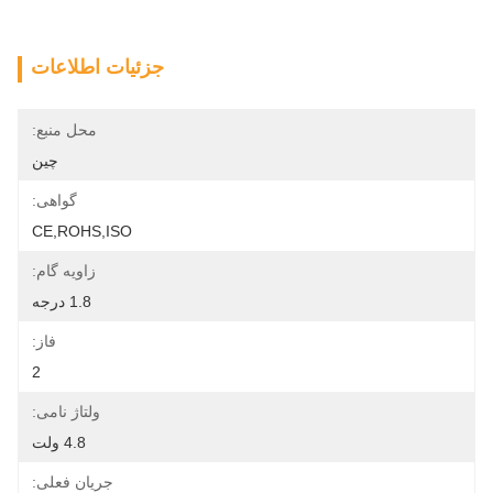
جزئیات اطلاعات
محل منبع:
چین
گواهی:
CE,ROHS,ISO
زاویه گام:
1.8 درجه
فاز:
2
ولتاژ نامی:
4.8 ولت
جریان فعلی: