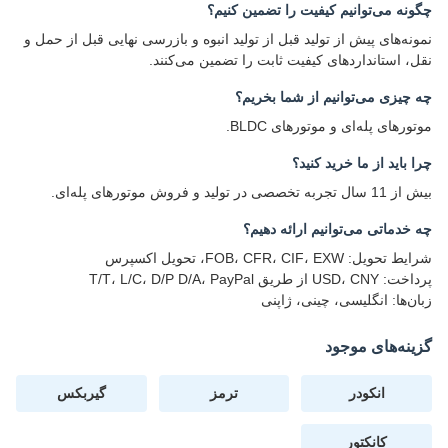
چگونه می‌توانیم کیفیت را تضمین کنیم؟
نمونه‌های پیش از تولید قبل از تولید انبوه و بازرسی نهایی قبل از حمل و
نقل، استانداردهای کیفیت ثابت را تضمین می‌کنند.
چه چیزی می‌توانیم از شما بخریم؟
موتورهای پله‌ای و موتورهای BLDC.
چرا باید از ما خرید کنید؟
بیش از 11 سال تجربه تخصصی در تولید و فروش موتورهای پله‌ای.
چه خدماتی می‌توانیم ارائه دهیم؟
شرایط تحویل: FOB، CFR، CIF، EXW، تحویل اکسپرس
پرداخت: USD، CNY از طریق T/T، L/C، D/P D/A، PayPal
زبان‌ها: انگلیسی، چینی، ژاپنی
گزینه‌های موجود
انکودر
ترمز
گیربکس
کانکتور