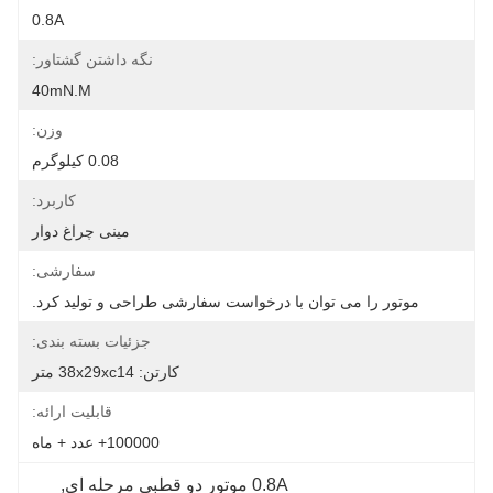
0.8A
نگه داشتن گشتاور:
40mN.m
وزن:
0.08 کیلوگرم
کاربرد:
مینی چراغ دوار
سفارشی:
موتور را می توان با درخواست سفارشی طراحی و تولید کرد.
جزئیات بسته بندی:
کارتن: 38x29xc14 متر
قابلیت ارائه:
100000+ عدد + ماه
0.8A موتور دو قطبی مرحله ای
, 