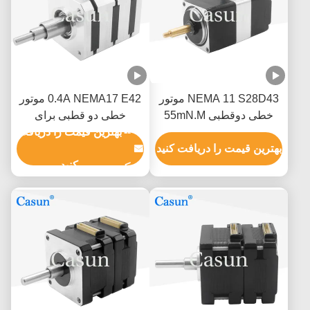
NEMA 11 S28D43 موتور
0.4A NEMA17 E42 موتور
خطی دوقطبی 55mN.M
خطی دو قطبی برای
80mN.M برای صنعت
--
تجهیزات اتوماسیون
بهترین قیمت را دریافت
پزشکی
بهترین قیمت را دریافت کنید
>
کنید