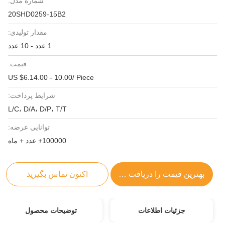
شماره مدل:
20SHD0259-15B2
مقدار تولیدی:
1 عدد - 10 عدد
قیمت:
US $6.14.00 - 10.00/ Piece
شرایط پرداخت:
L/C، D/A، D/P، T/T
توانایی عرضه:
100000+ عدد + ماه
بهترین قیمت را دریافت کنید
اکنون تماس بگیرید
جزئیات اطلاعات
توضیحات محصول