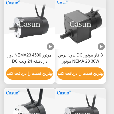
8 فاز موتور DC بدون برس
موتور NEMA23 4500 دور
NEMA 23 30W موتور
در دقیقه 24 ولت DC
کندی محوری
براشلس موتور Casun
بهترین قیمت را دریافت کنید
BLDC برای ماشین چمن
بهترین قیمت را دریافت کنید
زنی