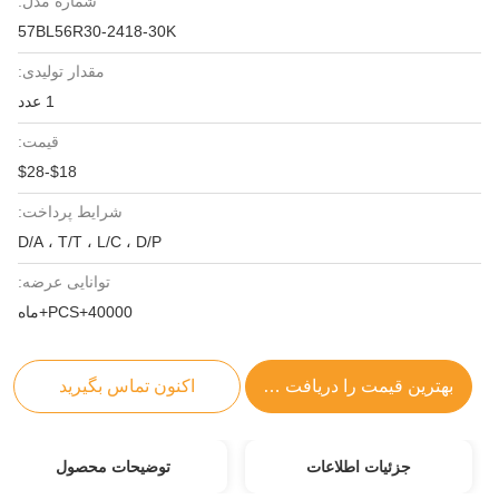
شماره مدل:
57BL56R30-2418-30K
مقدار تولیدی:
1 عدد
قیمت:
$18-$28
شرایط پرداخت:
D/A ، T/T ، L/C ، D/P
توانایی عرضه:
40000+PCS+ماه
بهترین قیمت را دریافت کنید
اکنون تماس بگیرید
جزئیات اطلاعات
توضیحات محصول