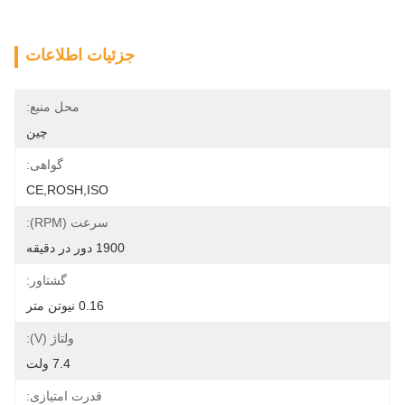
جزئیات اطلاعات
محل منبع:
چین
گواهی:
CE,ROSH,ISO
سرعت (RPM):
1900 دور در دقیقه
گشتاور:
0.16 نیوتن متر
ولتاژ (V):
7.4 ولت
قدرت امتیازی: