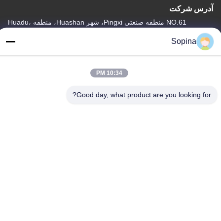
آدرس شرکت
NO.61 منطقه صنعتی Pingxi، شهر Huashan، منطقه Huadu،
GUANGZHOU، 510880، چین
Sopina
آدرس کارخانه
NO.61 منطقه صنعتی Pingxi، شهر Huashan، منطقه Huadu،
10:34 PM
GUANGZHOU، 510880، چین
Good day, what product are you looking for?
تلفن
86-13539447986
چین کیفیت خوب استپر موتور هیبریدی تامین کننده. حق چاپ © 2023-
2026 GUANGZHOU FUDE ELECTRONIC TECHNOLOGY
CO.,LTD . تمامی حقوق محفوظ است.
سیاست حفظ حریم خصوصی
|
نقشه سایت