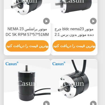
موتور bldc nema23 چرخ
موتور براشلس NEMA 23
دنده موتور بدون برس 2:1
DC 5K RPM 57*57*51MM
موتور الکتریکی 120w dc
0.3N.M
24v برای تجهیزات
بهترین قیمت را دریافت کنید
بهترین قیمت را دریافت کنید
اتوماسیون