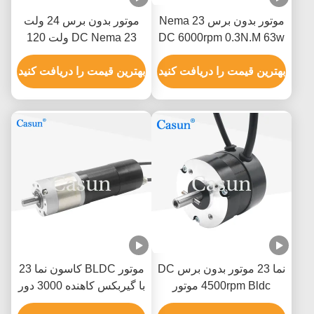
موتور بدون برس Nema 23
موتور بدون برس 24 ولت
DC 6000rpm 0.3N.M 63w
DC Nema 23 ولت 120
موتورهای الکتریکی DC
ولت موتور الکتریکی برای
بهترین قیمت را دریافت کنید
ماشین لیزر
بهترین قیمت را دریافت کنید
نما 23 موتور بدون برس DC
موتور BLDC کاسون نما 23
4500rpm Bldc موتور
با گیربکس کاهنده 3000 دور
0.8N.M 188w برای فن
در دقیقه 0.6 نیوتن متر برای