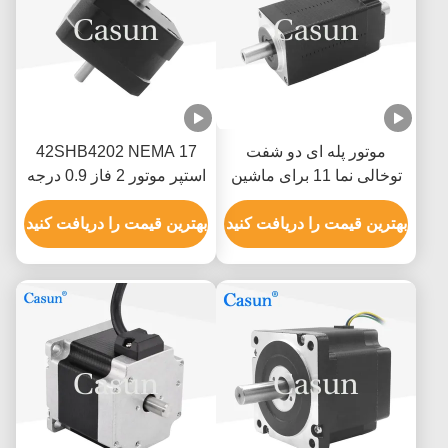
موتور پله ای دو شفت
42SHB4202 NEMA 17
توخالی نما 11 برای ماشین
استپر موتور 2 فاز 0.9 درجه
پزشکی 28x28x38.5mm
0.8A 0.13N.M 4 سیم برای
بهترین قیمت را دریافت کنید
تجهیزات هوشمند
بهترین قیمت را دریافت کنید