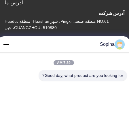
آدرس ما
آدرس شرکت
NO.61 منطقه صنعتی Pingxi، شهر Huashan، منطقه Huadu،
GUANGZHOU، 510880، چین
آدرس کارخانه
Sopina
NO.61 منطقه صنعتی Pingxi، شهر Huashan، منطقه Huadu،
GUANGZHOU، 510880، چین
7:39 AM
تلفن
86-13539447986
Good day, what product are you looking for?
چین کیفیت خوب استپر موتور هیبریدی تامین کننده. حق چاپ © 2023-
2026 GUANGZHOU FUDE ELECTRONIC TECHNOLOGY
CO.,LTD . تمامی حقوق محفوظ است.
سیاست حفظ حریم خصوصی
|
نقشه سایت