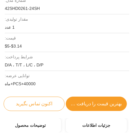
شماره مدل:
42SHD0261-24SH
مقدار تولیدی:
1 عدد
قیمت:
$3.14-$5
شرایط پرداخت:
D/A ، T/T ، L/C ، D/P
توانایی عرضه:
40000+PCS+ماه
بهترین قیمت را دریافت کنید
اکنون تماس بگیرید
جزئیات اطلاعات
توضیحات محصول