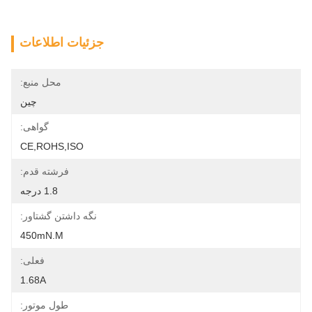
جزئیات اطلاعات
محل منبع:
چین
گواهی:
CE,ROHS,ISO
فرشته قدم:
1.8 درجه
نگه داشتن گشتاور:
450mN.m
فعلی:
1.68A
طول موتور: