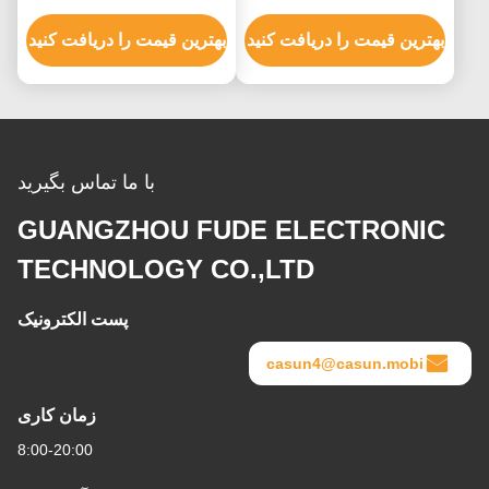
متری طول 5N.M کیت Cnc
20*20*38mm 40mN.M
موتور پله ای
بهترین قیمت را دریافت کنید
ROHS
بهترین قیمت را دریافت کنید
با ما تماس بگیرید
GUANGZHOU FUDE ELECTRONIC
TECHNOLOGY CO.,LTD
پست الکترونیک
casun4@casun.mobi
زمان کاری
8:00-20:00