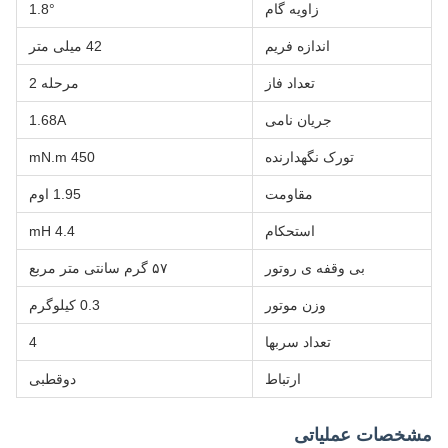
زاویه گام
1.8°
اندازه فریم
42 میلی متر
تعداد فاز
مرحله 2
جریان نامی
1.68A
تورک نگهدارنده
450 mN.m
مقاومت
1.95 اوم
استحکام
4.4 mH
بی وقفه ی روتور
۵۷ گرم سانتی متر مربع
وزن موتور
0.3 کیلوگرم
تعداد سربها
4
ارتباط
دوقطبی
مشخصات عملیاتی