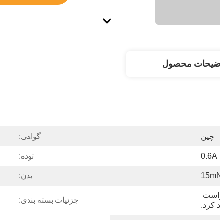
ضیحات محصول
چین
گواهی:
0.6A
توده:
15m
بدن:
موتور را می توان با درخواست 
جزئیات بسته بندی:
 کرد.