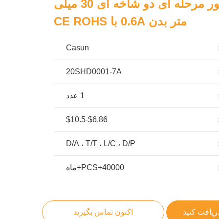
Nema 8 موتور مرحله ای دو شاخه ای 30 میلی
متر بدن 0.6A با CE ROHS
Casun
20SHD0001-7A
1 عدد
$6.86-$10.5
D/A ، T/T ، L/C ، D/P
40000+PCS+ماه
ریافت کنید
اکنون تماس بگیرید