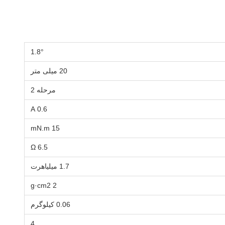
1.8°
20 میلی متر
مرحله 2
0.6 A
15 mN.m
6.5 Ω
1.7 میلیاهرت
2 g·cm2
0.06 کیلوگرم
4