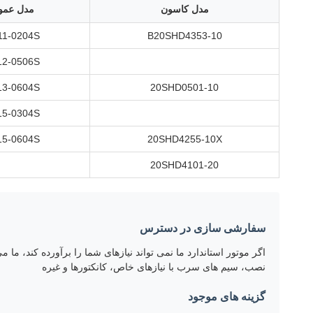
مدل کاسون
مدل عمو
11-0204S
B20SHD4353-10
12-0506S
13-0604S
20SHD0501-10
15-0304S
15-0604S
20SHD4255-10X
20SHD4101-20
سفارشی سازی در دسترس
اگر موتور استاندارد ما نمی تواند نیازهای شما را برآورده کند، م
نصب، سیم های سرب با نیازهای خاص، کانکتورها و غیره
گزینه های موجود