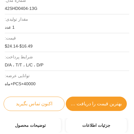
شماره مدل:
42SHD0404-13G
مقدار تولیدی:
1 عدد
قیمت:
$16.49-$24.14
شرایط پرداخت:
D/A ، T/T ، L/C ، D/P
توانایی عرضه:
40000+PCS+ماه
بهترین قیمت را دریافت کنید
اکنون تماس بگیرید
جزئیات اطلاعات
توضیحات محصول