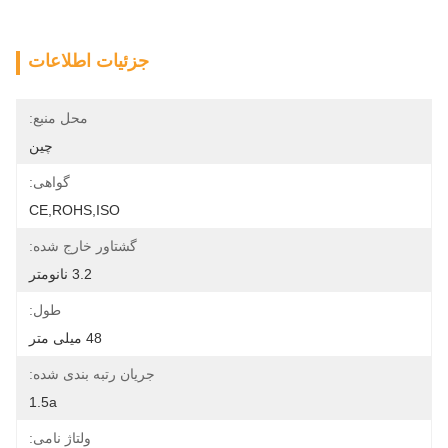
جزئیات اطلاعات
محل منبع:
چین
گواهی:
CE,ROHS,ISO
گشتاور خارج شده:
3.2 نانومتر
طول:
48 میلی متر
جریان رتبه بندی شده:
1.5a
ولتاژ نامی: