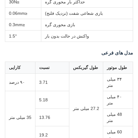
حداکثر بار محوری گره
≤30N
بازی شعاعی شفت (نزدیک فلنج)
≤0.06mm
بازی محوری گره
≤0.3mm
واکنش در حالت بدون بار
1.5°
مدل های فرعی
طول موتور
طول گیربکس
نسبت
کارایی
۳۴ میلی
3.71
۹۰ درصد
متر
۴۰ میلی
5.18
متر
27.2 میلی متر
48 میلی
13.76
35 میلی متر
متر
60 میلی
19.2