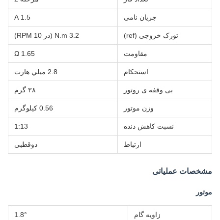
جریان نامی
1.5 A
تورک خروجی (ref)
3.2 N.m (در 10 RPM)
مقاومت
1.65 Ω
استحکام
2.8 ميلي هارت
بی وقفه ی روتور
۳۸ گرم
وزن موتور
0.56 کیلوگرم
نسبت کاهش دنده
1:13
ارتباط
دوقطبی
مشخصات عملیاتی
موتور
زاویه گام
1.8°