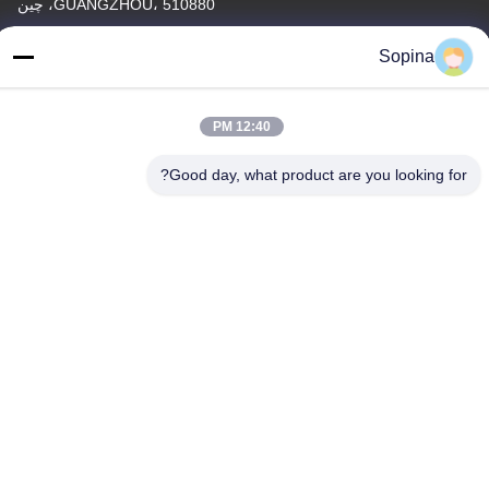
GUANGZHOU، 510880، چین
آدرس کارخانه
Sopina
NO.61 منطقه صنعتی Pingxi، شهر Huashan، منطقه Huadu،
GUANGZHOU، 510880، چین
12:40 PM
تلفن
86-13539447986
Good day, what product are you looking for?
چین کیفیت خوب استپر موتور هیبریدی تامین کننده. حق چاپ © 2023-
2026 GUANGZHOU FUDE ELECTRONIC TECHNOLOGY
CO.,LTD . تمامی حقوق محفوظ است.
سیاست حفظ حریم خصوصی
|
نقشه سایت