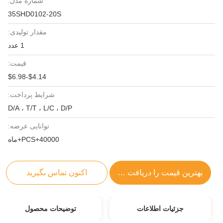
شماره مدل:
35SHD0102-20S
مقدار تولیدی:
1 عدد
قیمت:
$4.14-$6.98
شرایط پرداخت:
D/A ، T/T ، L/C ، D/P
توانایی عرضه:
40000+PCS+ماه
بهترین قیمت را دریافت کنید
اکنون تماس بگیرید
جزئیات اطلاعات
توضیحات محصول