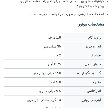
گواهینامه های بین المللی متعدد برای تجهیزات صنعت فناوری
پیشرفته و الکترونیک
اصلاحات سفارشی در صورت درخواست موجود است
مشخصات موتور
زاویه گام
1.8 درجه
اندازه فریم
35 میلی متر
تعداد فاز
2 فاز
جریان نامی
0.75 آمپر
گشتاور نگهدارنده
150 میلی نیوتن متر
مقاومت
5.8 اهم
اندوکتانس
9.5 میلی هانری
اینرسی روتور
14 گرم-سانتی متر مربع