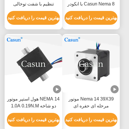
Casun Nema 8 با انکودر
تنظیم با شفت توخالی
40mN.m 0.6 آمپر سبک
Nema 14 با گشتاور
وزن
بهترین قیمت را دریافت کنید
140mN.m و جریان 1.0A
بهترین قیمت را دریافت کنید
دارای گواهینامه CE و
RoHS
Nema 14 39X39 موتور
NEMA 14 هول استپر موتور
مرحله ای حفره ای
دو شاخه 1.0A 0.19N.M
180mN.M برای تجهیزات
برای اسکنرهای تصویر
اتوماسیون
بهترین قیمت را دریافت کنید
بهترین قیمت را دریافت کنید