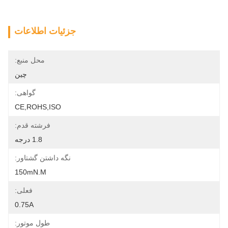
جزئیات اطلاعات
محل منبع:
چین
گواهی:
CE,ROHS,ISO
فرشته قدم:
1.8 درجه
نگه داشتن گشتاور:
150mN.m
فعلی:
0.75A
طول موتور: