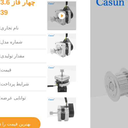
39×39×32mm با تجهیزات نیمه هادی
نام تجاری:
شماره مدل:
مقدار تولیدی:
قیمت:
شرایط پرداخت:
توانایی عرضه:
بهترین قیمت را د