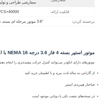
سفارشی طراحی و تولید
قابلیت ارائه:
40000+PCS+ماه
برجسته کردن:
3.6° موتور مرحله ای بسته
, 
۳۹×۳۹×۲
موتور استپر بسته 4 فاز 3.6 درجه NEMA 16 با ابعاد 39x39x32 میلی‌متر برای تجهیزات نیمه‌هادی
موتورهای دارای انکودر می‌توانند کنترل حرکت پیچیده‌تری را انجام 
از گارانتی ده ساله لذت ببرید و با اطمینان خرید کنید
ساختار هیبریدی استپر
در نسخه‌های شفت تکی یا دوتایی موجود است