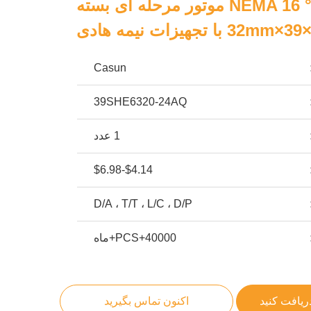
چهار فاز 3.6° NEMA 16 موتور مرحله ای بسته
Casun
39SHE6320-24AQ
1 عدد
$4.14-$6.98
D/A ، T/T ، L/C ، D/P
40000+PCS+ماه
ریافت کنید
اکنون تماس بگیرید