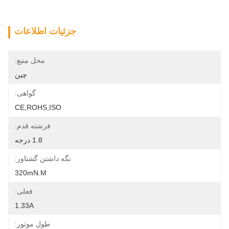
جزئیات اطلاعات
محل منبع:
چین
گواهی:
CE,ROHS,ISO
فرشته قدم:
1.8 درجه
نگه داشتن گشتاور:
320mN.m
فعلی:
1.33A
طول موتور: