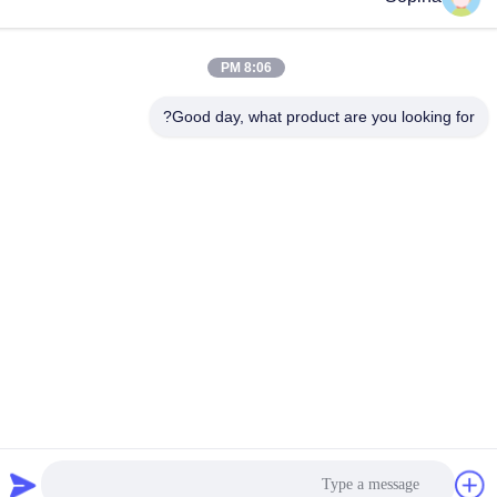
NO.61 منطقه صنعتی Pingxi، شهر Huashan، منطقه Huadu،
GUANGZHOU، 510880، چین
8:06 PM
تلفن
86-13539447986
Good day, what product are you looking for?
چین کیفیت خوب استپر موتور هیبریدی تامین کننده. حق چاپ © 2023-
2026 GUANGZHOU FUDE ELECTRONIC TECHNOLOGY
CO.,LTD . تمامی حقوق محفوظ است.
سیاست حفظ حریم خصوصی
|
نقشه سایت