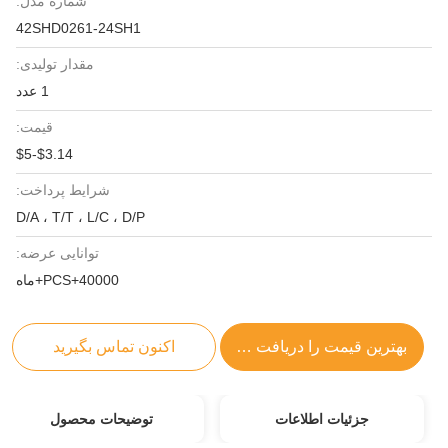
شماره مدل:
42SHD0261-24SH1
مقدار تولیدی:
1 عدد
قیمت:
$3.14-$5
شرایط پرداخت:
D/A ، T/T ، L/C ، D/P
توانایی عرضه:
40000+PCS+ماه
بهترین قیمت را دریافت کنید
اکنون تماس بگیرید
جزئیات اطلاعات
توضیحات محصول