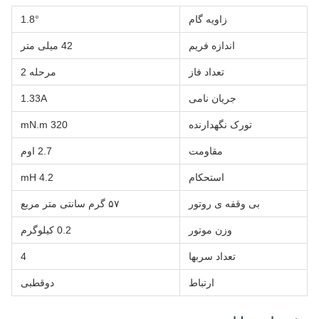
زاویه گام
1.8°
اندازه فریم
42 میلی متر
تعداد فاز
مرحله 2
جریان نامی
1.33A
تورک نگهدارنده
320 mN.m
مقاومت
2.7 اوم
استحکام
4.2 mH
بی وقفه ی روتور
۵۷ گرم سانتی متر مربع
وزن موتور
0.2 کیلوگرم
تعداد سربها
4
ارتباط
دوقطبی