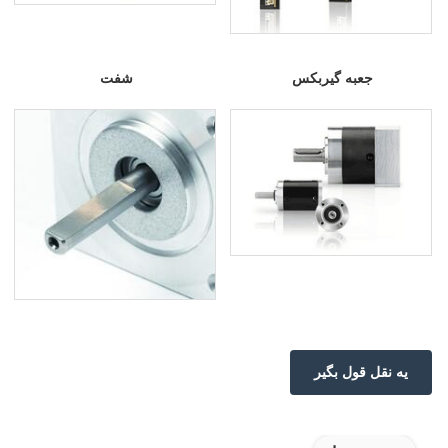
جعبه گیربکس
شفت
يه نقل قول بگير