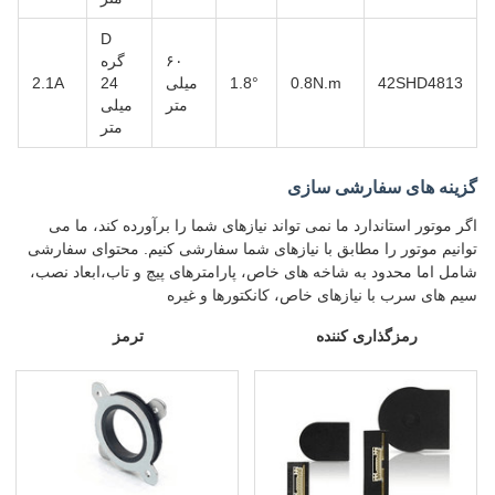
D
۶۰
گره
42SHD4813
0.8N.m
1.8°
میلی
24
2.1A
متر
میلی
متر
گزینه های سفارشی سازی
اگر موتور استاندارد ما نمی تواند نیازهای شما را برآورده کند، ما می
توانیم موتور را مطابق با نیازهای شما سفارشی کنیم. محتوای سفارشی
شامل اما محدود به شاخه های خاص، پارامترهای پیچ و تاب،ابعاد نصب،
سیم های سرب با نیازهای خاص، کانکتورها و غیره
رمزگذاری کننده
ترمز