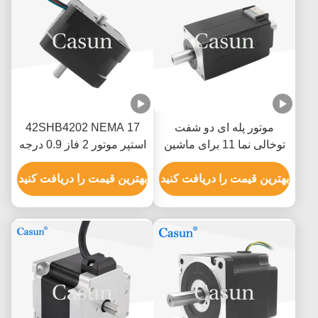
موتور پله ای دو شفت
42SHB4202 NEMA 17
توخالی نما 11 برای ماشین
استپر موتور 2 فاز 0.9 درجه
پزشکی 28x28x38.5mm
0.8A 0.13N.M 4 سیم برای
بهترین قیمت را دریافت کنید
تجهیزات هوشمند
بهترین قیمت را دریافت کنید