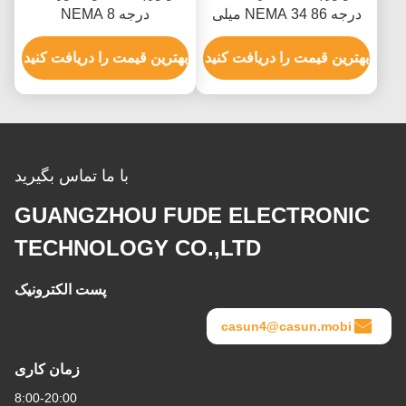
درجه NEMA 34 86 میلی
درجه NEMA 8
متری طول 5N.M کیت Cnc
20*20*38mm 40mN.M
موتور پله ای
بهترین قیمت را دریافت کنید
ROHS
بهترین قیمت را دریافت کنید
با ما تماس بگیرید
GUANGZHOU FUDE ELECTRONIC
TECHNOLOGY CO.,LTD
پست الکترونیک
casun4@casun.mobi
زمان کاری
8:00-20:00