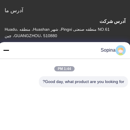
آدرس ما
آدرس شرکت
NO.61 منطقه صنعتی Pingxi، شهر Huashan، منطقه Huadu،
GUANGZHOU، 510880، چین
آدرس کارخانه
Sopina
NO.61 منطقه صنعتی Pingxi، شهر Huashan، منطقه Huadu،
GUANGZHOU، 510880، چین
1:44 PM
تلفن
86-13539447986
Good day, what product are you looking for?
چین کیفیت خوب استپر موتور هیبریدی تامین کننده. حق چاپ © 2023-
2026 GUANGZHOU FUDE ELECTRONIC TECHNOLOGY
CO.,LTD . تمامی حقوق محفوظ است.