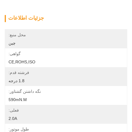
جزئیات اطلاعات
محل منبع:
چین
گواهی:
CE,ROHS,ISO
فرشته قدم:
1.8 درجه
نگه داشتن گشتاور:
590mN.m
فعلی:
2.0A
طول موتور: