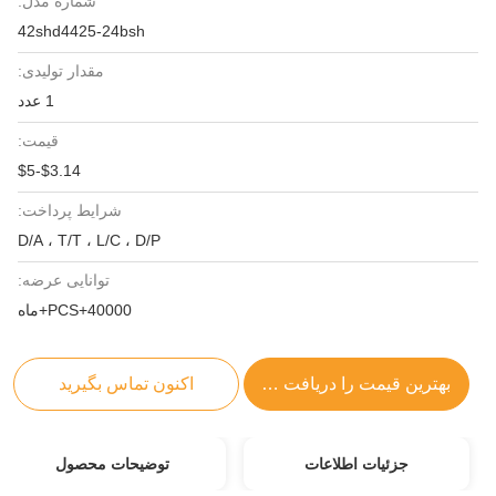
شماره مدل:
42shd4425-24bsh
مقدار تولیدی:
1 عدد
قیمت:
$3.14-$5
شرایط پرداخت:
D/A ، T/T ، L/C ، D/P
توانایی عرضه:
40000+PCS+ماه
بهترین قیمت را دریافت کنید
اکنون تماس بگیرید
جزئیات اطلاعات
توضیحات محصول