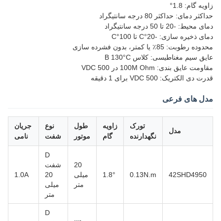
زاویه گام: 1.8°
حداکثر دمای: حداکثر 80 درجه سانتیگراد
دمای محیط: -20 تا 50 درجه سانتیگراد
دمای ذخیره سازی: -20°C تا 100°C
محدوده رطوبت: 85٪ یا کمتر، بدون فشرده سازی
عایق سیم مغناطیسی: کلاس B 130°C
مقاومت عایق بندی: 100M Ohm در 500 VDC
قدرت دی الکتریک: 500 VDC برای 1 دقیقه
مدل های فرعی
تورک
زاویه
طول
نوع
جریان
مدل
نگهدارنده
گام
موتور
شفت
نامی
D
20
شفت
42SHD4950
0.13N.m
1.8°
میلی
20
1.0A
متر
میلی
متر
D