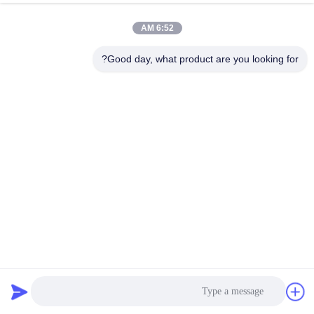
6:52 AM
Good day, what product are you looking for?
42X42X40mm 1.68A دو فاز دو قطبی هیبرید 12 ولت DC NEMA
17 موتور مرحله ای 17HS4401
استپر موتور هیبریدی
2026-04-02
162 نظرات