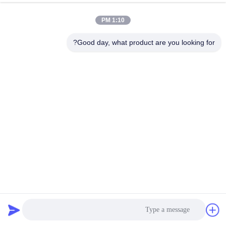
1:10 PM
Good day, what product are you looking for?
موتور پله ای NEMA 11 NEMA 120mNm 28x28x51mm کاسون
استپر موتور
استپر موتور هیبریدی
2026-04-02
162 نظرات