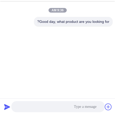
9:36 AM
Good day, what product are you looking for?
موتور پله ای میکرو پله ای با دقت بالا NEMA 14 250mNm
35mm
استپر موتور هیبریدی
2026-04-02
260 نظرات