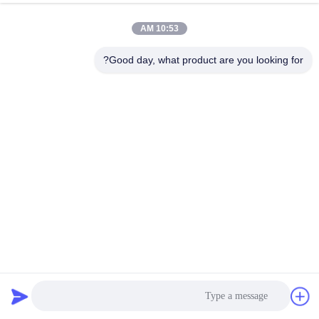
10:53 AM
Good day, what product are you looking for?
42X42X40mm 1.8 درجه 2 فاز 0.5Nm با Nema 17 موتور گام
بردار گیره برای CNC
استپر موتور هیبریدی
2025-05-20
183 نظرات