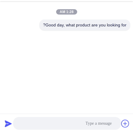
1:28 AM
Good day, what product are you looking for?
2 فاز NEMA 17 1.8deg 45Ncm ((60oz.in) 1.5A 3.0V بدن 40mm
4 سیم موتور دوقطبی مرحله ای
استپر موتور هیبریدی
2026-04-02
270 نظرات