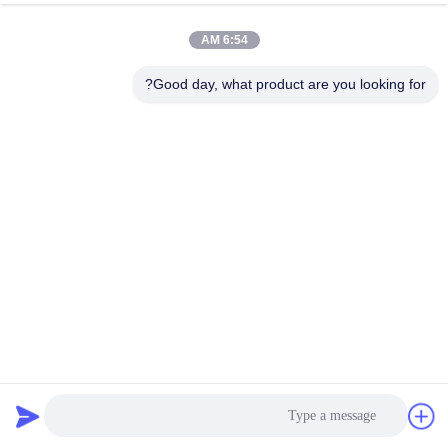
6:54 AM
Good day, what product are you looking for?
موتور پله ای گیربکس 57 میلی متری نما 23 با گیربکس
موتور پله ای دنده ای
2026-04-02
260 نظرات