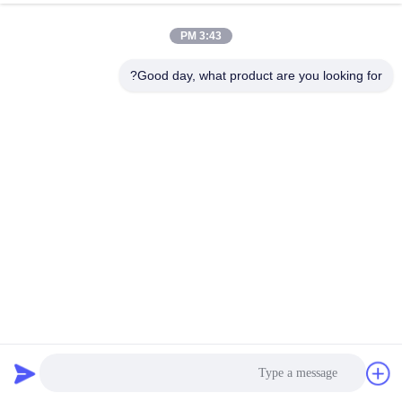
3:43 PM
Good day, what product are you looking for?
42SHD4261 1.68A NEMA 17 موتور مرحله ای 40mm بدن موتور
میکرو 450mN.m برای هوش خانگی
استپر موتور هیبریدی
2026-04-02
133 نظرات