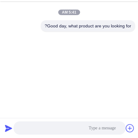
5:41 AM
Good day, what product are you looking for?
موتور پله ای دو فاز کازون 480 میلی نیوتن متر 48 میلی متر
NEMA 17 1.8 درجه
استپر موتور هیبریدی
2026-04-02
219 نظرات