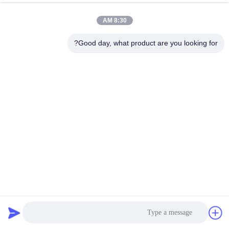
8:30 AM
Good day, what product are you looking for?
موتور پله ای فاز کاسون XYZ محور NEMA17 0.52 نیوتن متر
استپر موتور هیبریدی
2026-04-02
162 نظرات