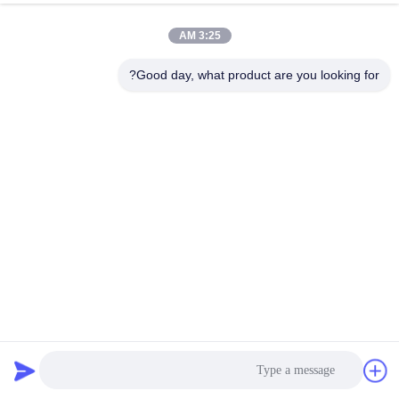
3:25 AM
Good day, what product are you looking for?
1.2A ربات بازوی نما 17 استپ موتور 1.8 درجه 2 فاز با دقت بالا
استپر موتور هیبریدی
2026-04-02
162 نظرات