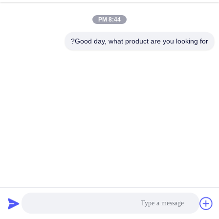
8:44 PM
Good day, what product are you looking for?
【42SHD0807】 NEMA 17 HYBRID STEPPING MOTOR
42*42*60mm برای ربات بازوی مکانیکی
استپر موتور هیبریدی
2026-04-02
260 نظرات