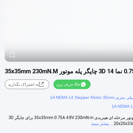
 35x35mm 230mN.M
حالا حرف بزن
به اشتراک بگذارید
1A NEMA 1
0.75A 4.8V Nema 14 3D پرینتر موتور گام 35x35mm 230mN.M نما 14 موتور مرحله ای هیبریدی 35x35mm 0.75A 4.8V 230mN.m برای چاپگر 3D.
بیشتر ببینید