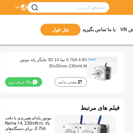
 VR
با ما تماس بگیرید
نقل قول
0.75A 4.8V نما 14 3D چاپگر پله موتور
35x35mm 230mN.M
بیشتر بدانید
حالا حرف بزن
فیلم های مرتبط
موتور پله‌ای هیبریدی با دقت
بالا Nema 14، 230mN.m،
0.75A، برای دستگاه‌های