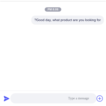
8:08 PM
Good day, what product are you looking for?
42*42*34mm موتور مرحله ای Nema 17 1.2A برای تجهیزات
پزشکی با CE
استپر موتور هیبریدی
2026-04-02
54 نظرات