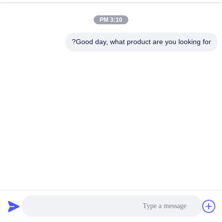
3:10 PM
Good day, what product are you looking for?
0.75A موتور دوقطبی دوقطبی برای قطعات چاپگر 3D
42x42x34mm
استپر موتور هیبریدی
2026-04-02
133 نظرات