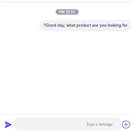
10:15 PM
Good day, what product are you looking for?
20mm طول دو شاخه موتور NEMA 17 0.40N.M 0.4A برای سر
چاپ با CE
موتور پله ای شفت ویژه
2026-04-02
142 نظرات