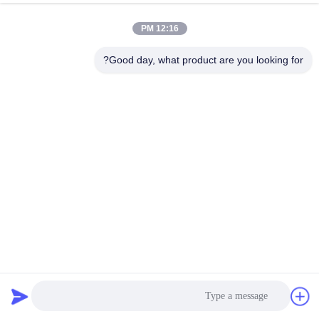
12:16 PM
Good day, what product are you looking for?
2 فاز Nema 8 دو قطبی 1.8 درجه موتور گام 20x20x33mm
21mN.m 4 سیم برای ماشین
استپر موتور هیبریدی
2026-04-02
94 نظرات