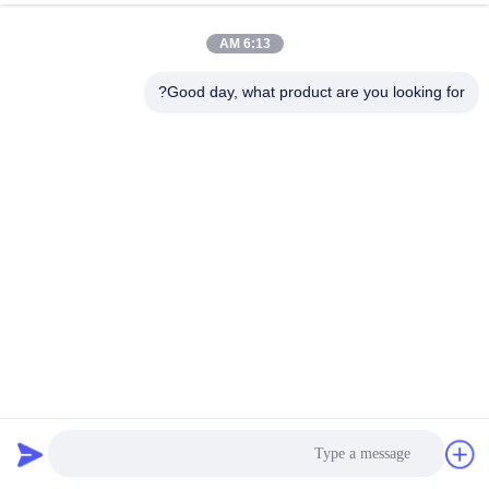
6:13 AM
Good day, what product are you looking for?
دو شاخه نما 14 موتور مرحله ای 4 سرب 34mm 1.8deg 18Ncm
25.56oz.in 0.8A موتور مرحله ای
موتور پله ای شفت ویژه
2026-04-02
142 نظرات