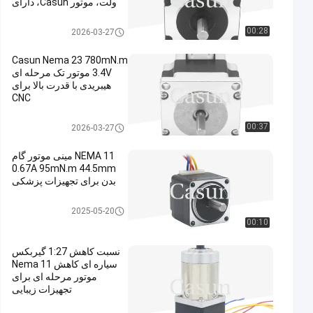
ولت، موتور Casun، دارای
گواهینامه‌های CE و RoHS
برای CNC
موتور پله ای nema 23
00:28
2026-03-27
Casun Nema 23 780mN.m
3.4V موتور تک مرحله ای
هیبریدی با قدرت بالا برای
CNC
موتور پله ای nema 23
00:37
2026-03-27
NEMA 11 مینی موتور گام
0.67A 95mN.m 44.5mm
بدن برای تجهیزات پزشکی
موتور پله ای nema 11
2025-05-20
00:10
نسبت کاهش 1:27 گیربکس
سیاره ای کاهش Nema 11
موتور مرحله ای برای
تجهیزات زیبایی