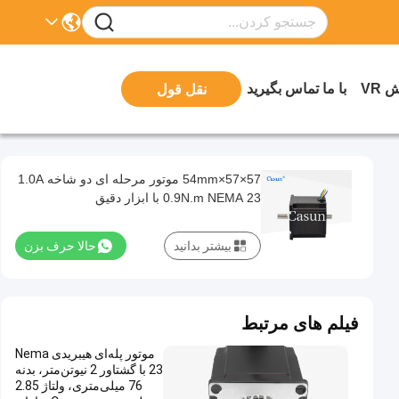
 VR
با ما تماس بگیرید
نقل قول
57×57×54mm موتور مرحله ای دو شاخه 1.0A
0.9N.m NEMA 23 با ابزار دقیق
بیشتر بدانید
حالا حرف بزن
فیلم های مرتبط
موتور پله‌ای هیبریدی Nema
23 با گشتاور 2 نیوتن‌متر، بدنه
76 میلی‌متری، ولتاژ 2.85