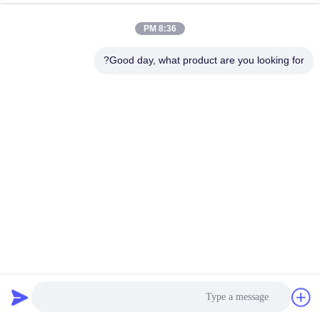
8:36 PM
Good day, what product are you looking for?
موتور مرحله ای 40mm بدن 500mN.m 1.5A برای چاپگرهای 3D
و روبات ها
استپر موتور هیبریدی
2026-04-02
119 نظرات