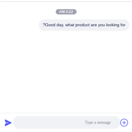
4:22 AM
Good day, what product are you looking for?
موتور پله‌ای NEMA 11 IDH28 50mN.m 2.5V با دقت بالا
استپر موتور یکپارچه
2026-03-27
17 نظرات