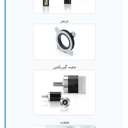
ترمز
جعبه گیربکس
شفت