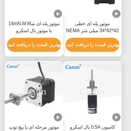
موتور پله ای خطی
موتور پله ای نما8 14mN.M
42*42*34 میلی متر NEMA
با موتور بال اسکرو
17 توپ اسکرو 2.52 ولت
L200/250/300MM
1.68 آمپر
بهترین قیمت را دریافت کنید
بهترین قیمت را دریافت کنید
کاسون 0.5A بال اسکرو
موتور مرحله ای با پیچ توپ