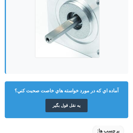
آماده اي که در مورد خواسته هاي خاصت صحبت کني؟
يه نقل قول بگير
برچسب ها: