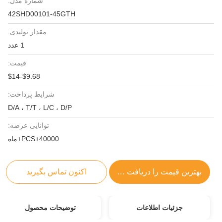
شماره مدل:
42SHD00101-45GTH
مقدار تولیدی:
1 عدد
قیمت:
$9.68-$14
شرایط پرداخت:
D/A ، T/T ، L/C ، D/P
توانایی عرضه:
40000+PCS+ماه
بهترین قیمت را دریافت کنید
اکنون تماس بگیرید
جزئیات اطلاعات
توضیحات محصول