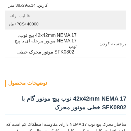
کارتن: 38x29xc14 متر
قابلیت ارائه:
40000+PCS+ماه
42x42mm NEMA 17 پیچ توپ
, 
NEMA 17 موتور مرحله ای با پیچ 
برجسته کردن:
توپ
, 
SFK0802 موتور محرک خطی
توضیحات محصول
42x42mm NEMA 17 توپ پیچ موتور گام با
SFK0802 خطی موتور محرک
ساختار محرک پیچ توپ NEMA 17 دارای مقاومت اصطکاک کم است که
باعث افزایش کارایی حرکت و کارایی مکانیکی در حالی که مصرف