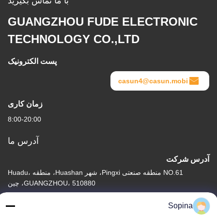
با ما تماس بگیرید
GUANGZHOU FUDE ELECTRONIC
TECHNOLOGY CO.,LTD
پست الکترونیک
casun4@casun.mobi
زمان کاری
8:00-20:00
آدرس ما
آدرس شرکت
NO.61 منطقه صنعتی Pingxi، شهر Huashan، منطقه Huadu،
GUANGZHOU، 510880، چین
آدرس کارخانه
Sopina
NO.61 منطقه صنعتی Pingxi، شهر Huashan، منطقه Huadu،