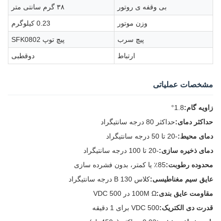
بی وقفه ی روتور
۳۸ گرم سانتی متر
وزن موتور
0.23 کیلوگرم
پیچ سرب
پیچ توپ SFK0802
ارتباط
دوقطبی
مشخصات عملیاتی
زاويه گام:
1.8°
حداکثر دمای:
حداکثر 80 درجه سانتیگراد
دمای محیط:
-20 تا 50 درجه سانتیگراد
دمای ذخیره سازی:
-20 تا 100 درجه سانتیگراد
محدوده رطوبت:
85٪ یا کمتر، بدون فشرده سازی
عایق سیم مغناطیسی:
کلاس B 130 درجه سانتیگراد
مقاومت عایق بندی:
100M Ω در 500 VDC
قدرت دی الکتریک:
500 VDC برای 1 دقیقه