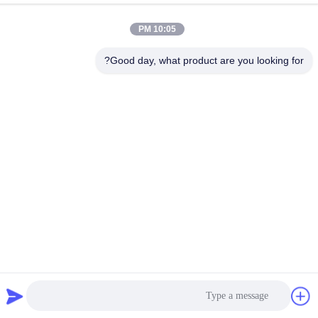
GUANGZHOU، 510880، چین
10:05 PM
تلفن
86-13539447986
Good day, what product are you looking for?
چین کیفیت خوب استپر موتور هیبریدی تامین کننده. حق چاپ © 2023-
2026 GUANGZHOU FUDE ELECTRONIC TECHNOLOGY
CO.,LTD . تمامی حقوق محفوظ است.
سیاست حفظ حریم خصوصی
|
نقشه سایت