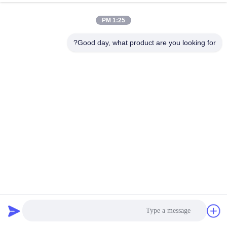
1:25 PM
Good day, what product are you looking for?
کاسون 0.5A بال اسکرو استپر موتور نما 8 برای ابزار طراحی
موتور پله ای بال اسکرو
2026-04-02
196 نظرات