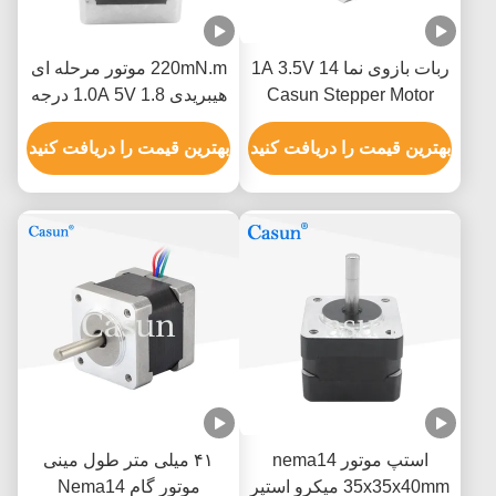
ربات بازوی نما 14 1A 3.5V
220mN.m موتور مرحله ای
Casun Stepper Motor
هیبریدی 1.0A 5V 1.8 درجه
ATM فرکانس بالا
موتور چهار سیم
بهترین قیمت را دریافت کنید
بهترین قیمت را دریافت کنید
استپ موتور nema14
۴۱ میلی متر طول مینی
35x35x40mm میکرو استپر
موتور گام Nema14