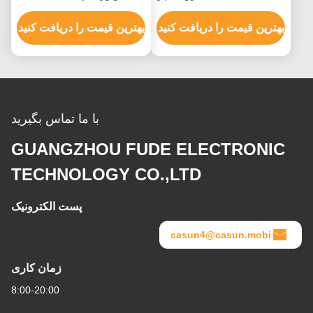
موتور 350mN.m با گشتاور
35x35x41mm 180mN.M
بالا
بهترین قیمت را دریافت کنید
برای دستگاه پزشکی
بهترین قیمت را دریافت کنید
با ما تماس بگیرید
GUANGZHOU FUDE ELECTRONIC
TECHNOLOGY CO.,LTD
پست الکترونیک
casun4@casun.mobi
زمان کاری
8:00-20:00