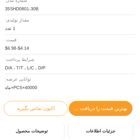
شماره مدل:
35SHD0801-30B
مقدار تولیدی:
1 عدد
قیمت:
$4.14-$6.98
شرایط پرداخت:
D/A ، T/T ، L/C ، D/P
توانایی عرضه:
40000+PCS+ماه
بهترین قیمت را دریافت کنید
اکنون تماس بگیرید
جزئیات اطلاعات
توضیحات محصول