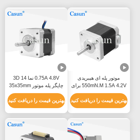
موتور پله ای هیبریدی
0.75A 4.8V نما 14 3D
550mN.M 1.5A 4.2V برای
چاپگر پله موتور 35x35mm
بازوی ربات خودپرداز CNC
230mN.M
بهترین قیمت را دریافت کنید
بهترین قیمت را دریافت کنید