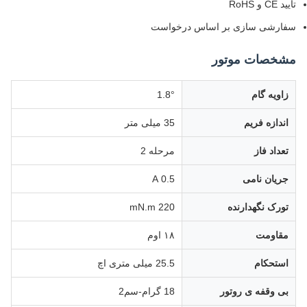
تایید CE و RoHS
سفارشی سازی بر اساس درخواست
مشخصات موتور
زاویه گام
1.8°
اندازه فریم
35 میلی متر
تعداد فاز
مرحله 2
جریان نامی
0.5 A
تورک نگهدارنده
220 mN.m
مقاومت
۱۸ اوم
استحکام
25.5 میلی متری اچ
بی وقفه ی روتور
18 گرام-سم2