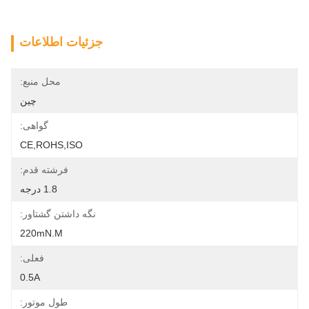
جزئیات اطلاعات
محل منبع:
چین
گواهی:
CE,ROHS,ISO
فرشته قدم:
1.8 درجه
نگه داشتن گشتاور:
220mN.m
فعلی:
0.5A
طول موتور: