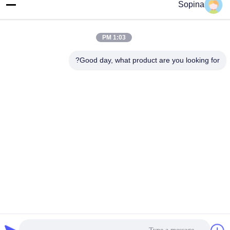
Sopina
آدرس کارخانه
NO.61 منطقه صنعتی Pingxi، شهر Huashan، منطقه Huadu،
GUANGZHOU، 510880، چین
1:03 PM
تلفن
Good day, what product are you looking for?
86-13539447986
چین کیفیت خوب استپر موتور هیبریدی تامین کننده. حق چاپ © 2023-
2026 GUANGZHOU FUDE ELECTRONIC TECHNOLOGY
CO.,LTD . تمامی حقوق محفوظ است.
سیاست حفظ حریم خصوصی
|
نقشه سایت