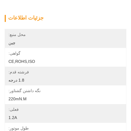
جزئیات اطلاعات
محل منبع:
چین
گواهی:
CE,ROHS,ISO
فرشته قدم:
1.8 درجه
نگه داشتن گشتاور:
220mN.m
فعلی:
1.2A
طول موتور: