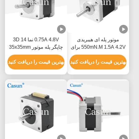
موتور پله ای هیبریدی
0.75A 4.8V نما 14 3D
550mN.M 1.5A 4.2V برای
چاپگر پله موتور 35x35mm
بازوی ربات خودپرداز CNC
230mN.M
بهترین قیمت را دریافت کنید
بهترین قیمت را دریافت کنید