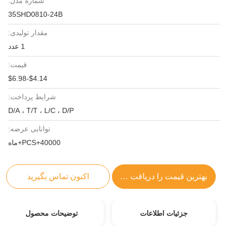
شماره مدل:
35SHD0810-24B
مقدار تولیدی:
1 عدد
قیمت:
$4.14-$6.98
شرایط پرداخت:
D/A ، T/T ، L/C ، D/P
توانایی عرضه:
40000+PCS+ماه
بهترین قیمت را دریافت کنید
اکنون تماس بگیرید
جزئیات اطلاعات
توضیحات محصول