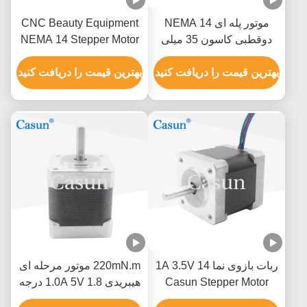
موتور پله ای 14 NEMA
CNC Beauty Equipment
دوقطبی کاسون 35 میلی
NEMA 14 Stepper Motor
متری 12 ولت DC موتور پله
0.4A 35X23mm 60mNM
ای
بهترین قیمت را دریافت کنید
1.8 Deg
بهترین قیمت را دریافت کنید
ربات بازوی نما 14 1A 3.5V
220mN.m موتور مرحله ای
Casun Stepper Motor
هیبریدی 1.0A 5V 1.8 درجه
ATM فرکانس بالا
موتور چهار سیم