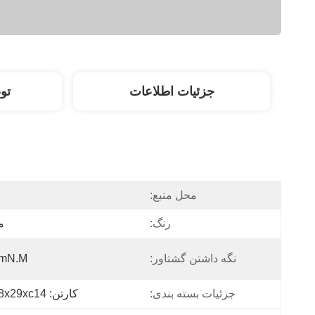
جزئیات اطلاعات
تو
محل منبع:
رنگ:
م
نگه داشتن گشتاور:
mN.m
جزئیات بسته بندی:
کارتن: 38x29xc14 متر