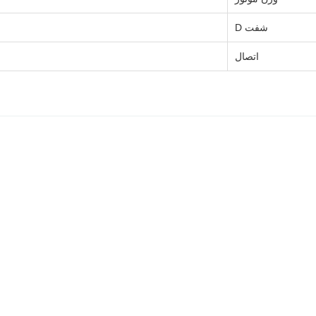
شفت D
اتصال