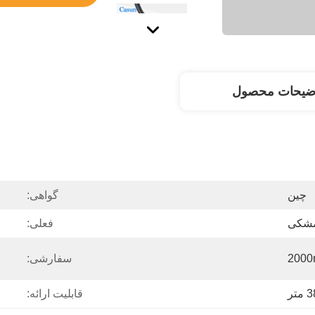
ضیحات محصول
چین
گواهی:
شکی
فعلی:
2000
سفارشی:
قابلیت ارائه: