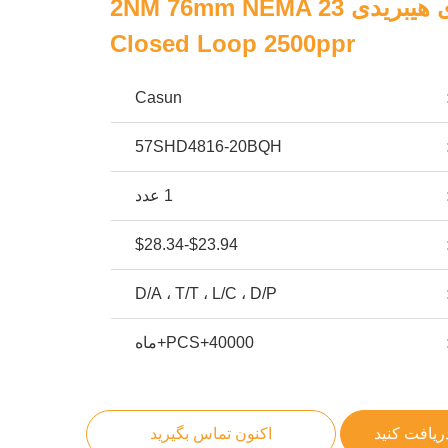
موتور پله ای هیبریدی 2NM 76mm NEMA 23
Closed Loop 2500ppr
Casun
57SHD4816-20BQH
1 عدد
$23.94-$28.34
D/A ، T/T ، L/C ، D/P
40000+PCS+ماه
ریافت کنید
اکنون تماس بگیرید