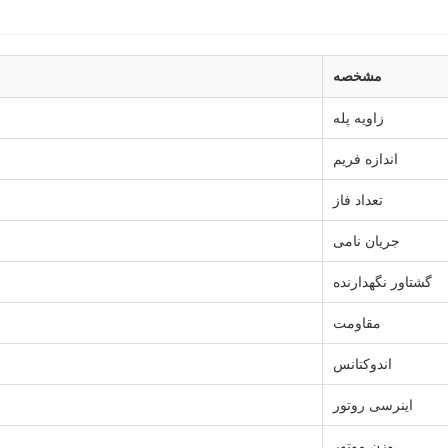
مشخصه
زاویه پله
اندازه فریم
تعداد فاز
جریان نامی
گشتاور نگهدارنده
مقاومت
اندوکتانس
اینرسی روتور
وزن موتور