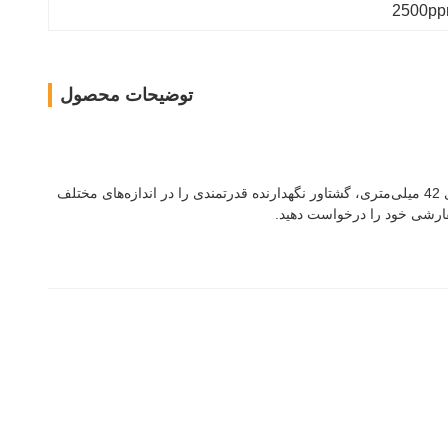
توضیحات محصول
موتور استپر حلقه بسته Nema 23 سایز 57X57MM با طول 76 میلی‌متر، گشتاور 2.0 نیوتن‌متر و رزولوشن 2500ppr. سری موتورهای استپر هیبریدی 42 میلی‌متری، گشتاور نگهدارنده قدرتمندی را در اندازه‌های مختلف
 سفارشی خود را درخواست دهید.