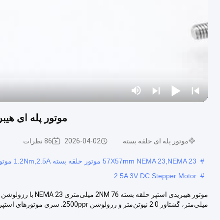
موتور پله ای هیبریدی  23 Closed Loop 2500ppr
موتور پله ای حلقه بسته
2026-04-02
86 نظرات
#
57X57mm NEMA 23,NEMA 23 موتور حلقه بسته 1.2Nm,2.5A موتور 3V DC Stepper
2.5A 3V DC Stepper Motor
#
میلی‌متر، گشتاور 2.0 نیوتن‌متر و رزولوشن 2500ppr. سری موتورهای استپر هیبر...