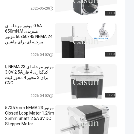
موتور پله ای nema 11
2025-05-20
00:10
0.6A موتور مرحله ای
هیبریدی 650mN.M
60x60x45 NEMA 24 موتور
مرحله ای برای ماشین
اتوماسیون
موتور پله ای NEMA 24
00:19
2026-04-02
موتور مرحله ای NEMA 23 با
کدگذاری 4 فاز 3.0V 2.5A
برای 3 محور 4 محور کیت
CNC
موتور حلقه بسته NEMA 23
00:20
2026-04-02
موتور 57X57mm NEMA 23
Closed Loop Motor 1.2Nm
25mm Shaft 2.5A 3V DC
Stepper Motor