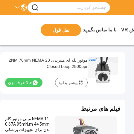
 VR
با ما تماس بگیرید
نقل قول
موتور پله ای هیبریدی 2NM 76mm NEMA 23
Closed Loop 2500ppr
بیشتر بدانید
حالا حرف بزن
فیلم های مرتبط
NEMA 11 مینی موتور گام
0.67A 95mN.m 44.5mm
بدن برای تجهیزات پزشکی