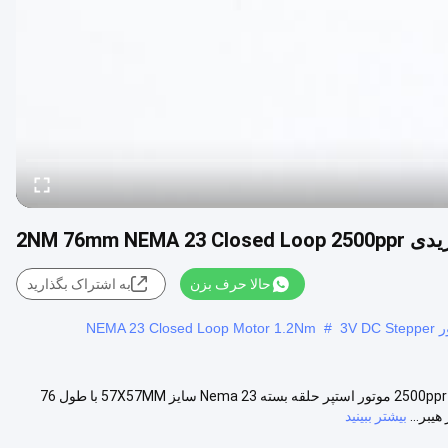
2NM 76mm NEMA
حالا حرف بزن
به اشتراک بگذارید
NEMA 23 Closed Loop Motor 1.2Nm
#
موتور هیبریدی استپر حلقه بسته 2NM 76 میلی‌متری NEMA 23 با رزولوشن 2500ppr موتور استپر حلقه بسته Nema 23 سایز 57X57MM با طول 76
بیشتر ببینید