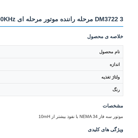
DM3722 3 مرحله راننده موتور مرحله ای 7A 240V 0 ~ 200KHz با NEMA 34
خلاصه ی محصول
نام محصول
اندازه
ولتاژ تغذیه
رنگ
مشخصات
موتور سه فاز NEMA 34 با نفوذ بیشتر از 10mH
ویژگی های کلیدی