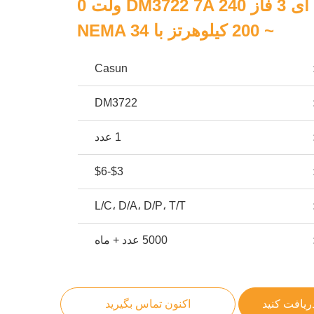
درایور موتور پله ای 3 فاز DM3722 7A 240 ولت 0
~ 200 کیلوهرتز با NEMA 34
Casun
DM3722
1 عدد
$3-$6
L/C، D/A، D/P، T/T
5000 عدد + ماه
ریافت کنید
اکنون تماس بگیرید