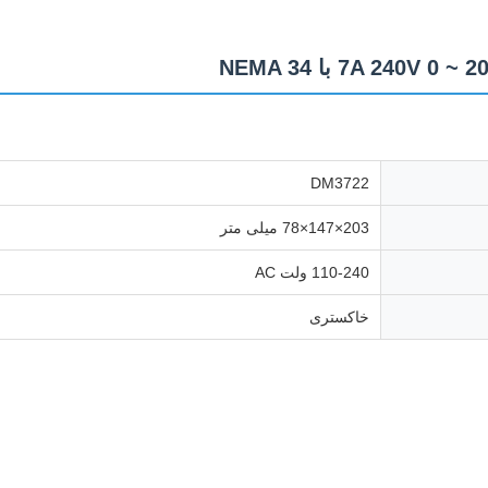
DM3722
203×147×78 میلی متر
110-240 ولت AC
خاکستری