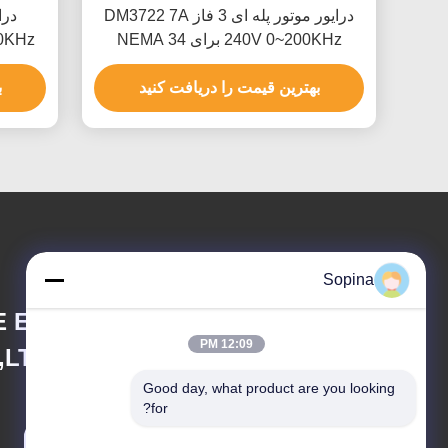
درایور موتور پله ای 3 فاز DM3722 7A
240V 0~200KHz برای NEMA 34
0~200KHz درایور 
بهترین قیمت را دریافت کنید
ب
Sopina
 ELECTRONIC
12:09 PM
,LTD
Good day, what product are you looking 
for?
casun4@casun.mobi