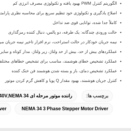
الگوریتم کنترل PWM بهبود یافته و تکنولوژی مصرف انرژی کم
اصلاح یادگیری و تکنولوژی خود تنظیم سریع برای محاسبه نظری پارامتر
کاملاً جدا شده، توانایی قوی ضد تداخل
حالت ورودی چندگانه: یک طرفه، دو پالس، دنبال کننده رمزگذاری
نیمه جریان خودکار در حالت استراحت، نرم افزار تاخیر نیمه جریان می
عملکردهای بیش از حد، بیش از حد ولتاژ، زیر ولتاژ، مدار کوتاه و سا
عملکرد تشخیص خطای هوشمند، مناسب برای تشخیص خطاهای مختل
عملکرد تشخیص دمای، باز و بسته شدن هوشمند فن خنک کننده
کنترل جریان هوشمند، بهبود مقدار Q پویا و کاهش گرم کردن موتور
برچسب ها:
راننده موتور مرحله ای 7A 240V,NEMA 34 راننده موتور مرحله ای سه مرحله ای,DM3722 راننده موتور مرحله ای سه مرحله ای
ver
NEMA 34 3 Phase Stepper Motor Driver