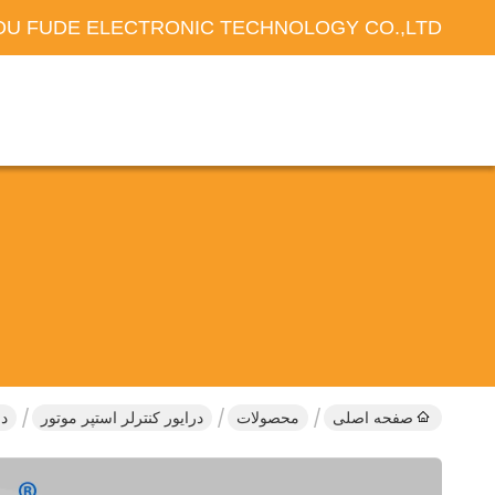
U FUDE ELECTRONIC TECHNOLOGY CO.,LTD
صفحه اصلی
محصولات
درایور کنترلر استپر موتور
درایو