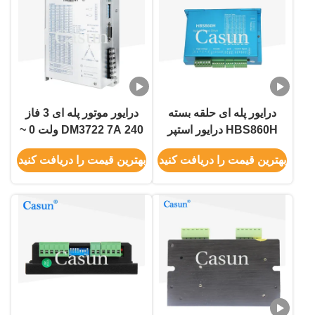
درایور پله ای حلقه بسته
درایور موتور پله ای 3 فاز
HBS860H درایور استپر
DM3722 7A 240 ولت 0 ~
موتور Casun NEMA 34
200 کیلوهرتز با NEMA 34
بهترین قیمت را دریافت کنید
بهترین قیمت را دریافت کنید