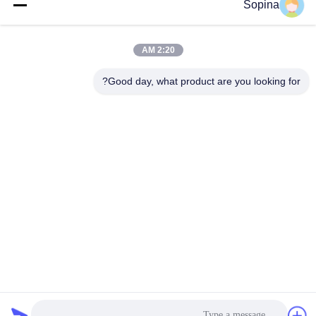
Sopina
آدرس ما
آدرس شرکت
2:20 AM
NO.61 منطقه صنعتی Pingxi، شهر Huashan، منطقه Huadu،
GUANGZHOU، 510880، چین
Good day, what product are you looking for?
آدرس کارخانه
NO.61 منطقه صنعتی Pingxi، شهر Huashan، منطقه Huadu،
GUANGZHOU، 510880، چین
تلفن
86-13539447986
چین کیفیت خوب استپر موتور هیبریدی تامین کننده. حق چاپ © 2023-
2026 GUANGZHOU FUDE ELECTRONIC TECHNOLOGY
CO.,LTD . تمامی حقوق محفوظ است.
سیاست حفظ حریم خصوصی
|
نقشه سایت