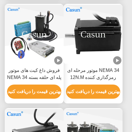
NEMA 34 موتور مرحله ای
فروش داغ کیت های موتور
رمزگذاری کننده 12N.M
پله ای حلقه بسته NEMA 34
تورک نگهدارنده بزرگ موتور
8.5N.m 3 با انکودر
مرحله ای حلقه بسته برای
بهترین قیمت را دریافت کنید
بهترین قیمت را دریافت کنید
مغناطیسی برای ماشین های
CNC
CNC