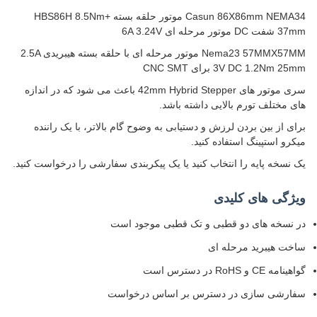
Casun 86X86mm NEMA34 موتور حلقه بسته +HBS86H 8.5Nm
37mm شفت DC موتور مرحله ای 6A 3.24V
Nema23 57MMX57MM موتور مرحله ای با حلقه بسته هیبریدی 2.5A
3V DC 1.2Nm 25mm برای CNC SMT
سری موتور های 42mm Hybrid Stepper باعث می شود که در اندازه
های مختلف تورم بالایی داشته باشد.
برای از بین بردن لرزش و دستیابی به وضوح گام بالاتر، با یک راننده
میکرو استپینگ استفاده کنید.
یک نسخه پایه را انتخاب کنید یا یک پیکربندی سفارشی را درخواست کنید.
ویژگی های کلیدی
در نسخه های دو قطبی و تک قطبی موجود است
ساخت هیبرید مرحله ای
گواهینامه CE و RoHS در دسترس است
سفارشی سازی در دسترس بر اساس درخواست