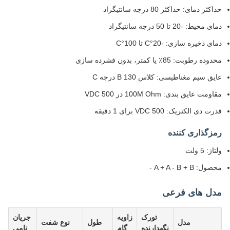
حداکثر دمای: حداکثر 80 درجه سانتیگراد
دمای محیط: -20 تا 50 درجه سانتیگراد
دمای ذخیره سازی: -20°C تا 100°C
محدوده رطوبت: 85٪ یا کمتر، بدون فشرده سازی
عایق سیم مغناطیسی: کلاس B 130 درجه C
مقاومت عایق بندی: 100M Ohm در 500 VDC
قدرت دی الکتریک: 500 VDC برای 1 دقیقه
رمزگذاری کننده
ولتاژ: 5 ولت
محصول: A + A - B + B -
مدل های فرعی
تورک
زاویه
جریان
مدل
طول
نوع شفت
نگهدارنده
گام
نامی