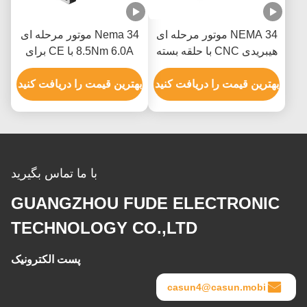
NEMA 34 موتور مرحله ای
Nema 34 موتور مرحله ای
هیبریدی CNC با حلقه بسته
8.5Nm 6.0A با CE برای
12N.M 150mm طول با
تجهیزات اتوماسیون صنعتی
رمزگذاری
بهترین قیمت را دریافت کنید
بهترین قیمت را دریافت کنید
با ما تماس بگیرید
GUANGZHOU FUDE ELECTRONIC
TECHNOLOGY CO.,LTD
پست الکترونیک
casun4@casun.mobi