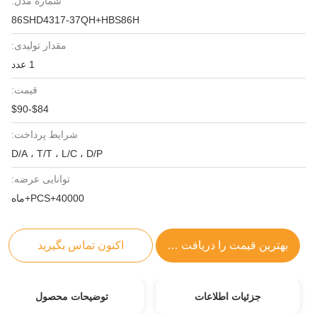
شماره مدل:
86SHD4317-37QH+HBS86H
مقدار تولیدی:
1 عدد
قیمت:
$84-$90
شرایط پرداخت:
D/A ، T/T ، L/C ، D/P
توانایی عرضه:
40000+PCS+ماه
بهترین قیمت را دریافت کنید
اکنون تماس بگیرید
جزئیات اطلاعات
توضیحات محصول