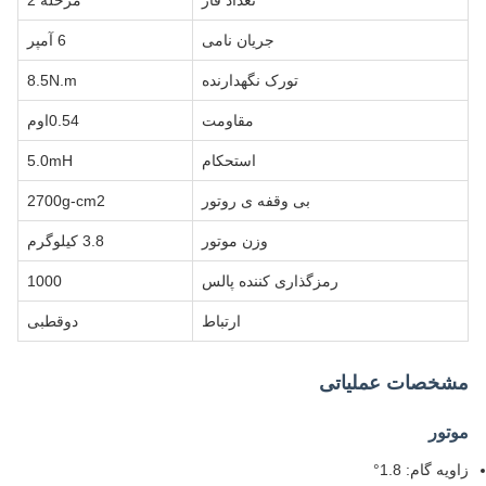
تعداد فاز
مرحله 2
جریان نامی
6 آمپر
تورک نگهدارنده
8.5N.m
مقاومت
0.54اوم
استحکام
5.0mH
بی وقفه ی روتور
2700g-cm2
وزن موتور
3.8 کیلوگرم
رمزگذاری کننده پالس
1000
ارتباط
دوقطبی
مشخصات عملیاتی
موتور
زاویه گام: 1.8°