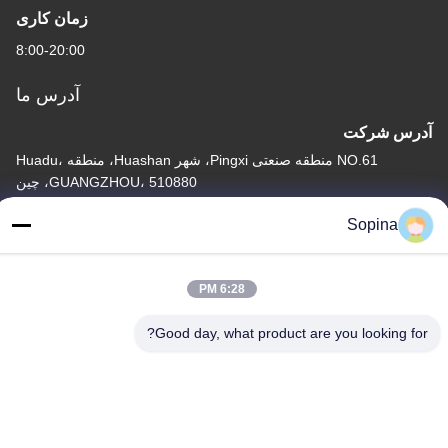
زمان کاری
8:00-20:00
آدرس ما
آدرس شرکت
NO.61 منطقه صنعتی Pingxi، شهر Huashan، منطقه Huadu،
GUANGZHOU، 510880، چین
آدرس کارخانه
Sopina
NO.61 منطقه صنعتی Pingxi، شهر Huashan، منطقه Huadu،
GUANGZHOU، 510880، چین
6:28 PM
تلفن
Good day, what product are you looking for?
86-13539447986