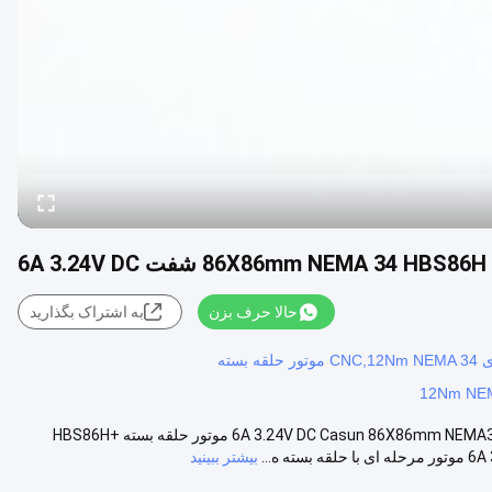
حالا حرف بزن
به اشتراک بگذارید
12Nm NEM
86X86mm NEMA 34 موتور حلقه بسته HBS86H 8.5Nm 37mm شیفت 6A 3.24V DC Casun 86X86mm NEMA34 موتور حلقه بسته +HBS86H
بیشتر ببینید