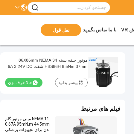
 VR
با ما تماس بگیرید
نقل قول
موتور حلقه بسته 86X86mm NEMA 34
HBS86H 8.5Nm 37mm شفت 6A 3.24V DC
بیشتر بدانید
حالا حرف بزن
فیلم های مرتبط
NEMA 11 مینی موتور گام
0.67A 95mN.m 44.5mm
بدن برای تجهیزات پزشکی