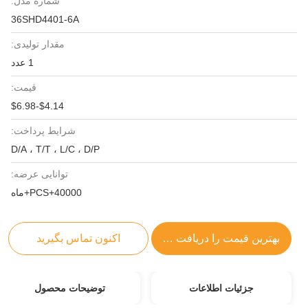
شماره مدل:
36SHD4401-6A
مقدار تولیدی:
1 عدد
قیمت:
$4.14-$6.98
شرایط پرداخت:
D/A ، T/T ، L/C ، D/P
توانایی عرضه:
40000+PCS+ماه
بهترین قیمت را دریافت کنید
اکنون تماس بگیرید
جزئیات اطلاعات
توضیحات محصول