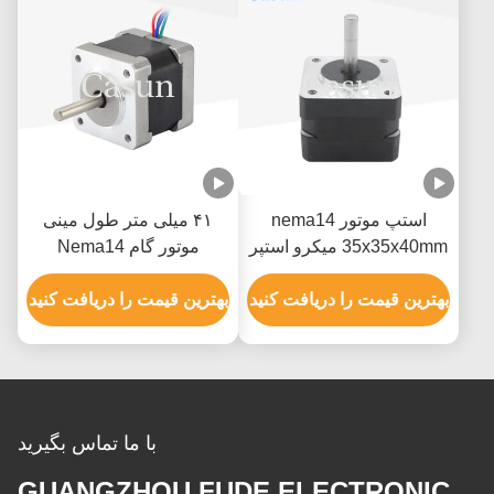
استپ موتور nema14
۴۱ میلی متر طول مینی
35x35x40mm میکرو استپر
موتور گام Nema14
موتور 350mN.m با گشتاور
35x35x41mm 180mN.M
بالا
بهترین قیمت را دریافت کنید
برای دستگاه پزشکی
بهترین قیمت را دریافت کنید
با ما تماس بگیرید
GUANGZHOU FUDE ELECTRONIC