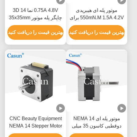
موتور پله ای هیبریدی
0.75A 4.8V نما 14 3D
550mN.M 1.5A 4.2V برای
چاپگر پله موتور 35x35mm
بازوی ربات خودپرداز CNC
230mN.M
بهترین قیمت را دریافت کنید
بهترین قیمت را دریافت کنید
موتور پله ای 14 NEMA
CNC Beauty Equipment
دوقطبی کاسون 35 میلی
NEMA 14 Stepper Motor
متری 12 ولت DC موتور پله
0.4A 35X23mm 60mNM