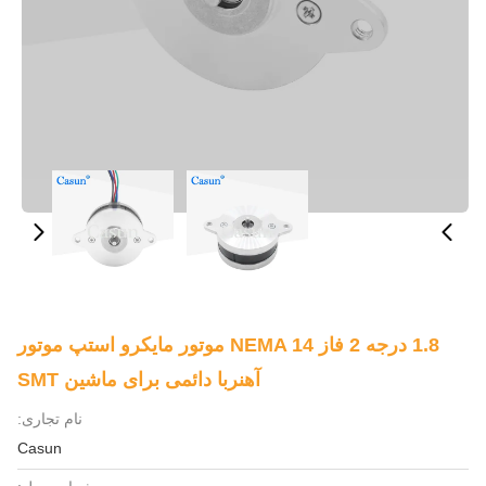
1.8 درجه 2 فاز NEMA 14 موتور مایکرو استپ موتور
آهنربا دائمی برای ماشین SMT
نام تجاری:
Casun