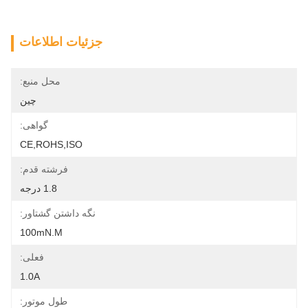
جزئیات اطلاعات
محل منبع:
چین
گواهی:
CE,ROHS,ISO
فرشته قدم:
1.8 درجه
نگه داشتن گشتاور:
100mN.m
فعلی:
1.0A
طول موتور: