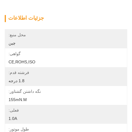
جزئیات اطلاعات
محل منبع:
چین
گواهی:
CE,ROHS,ISO
فرشته قدم:
1.8 درجه
نگه داشتن گشتاور:
155mN.m
فعلی:
1.0A
طول موتور: