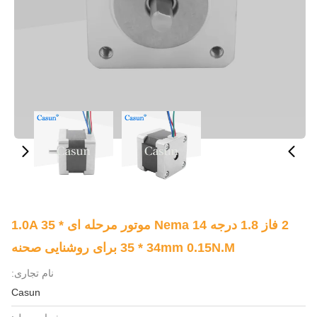
2 فاز 1.8 درجه Nema 14 موتور مرحله ای 1.0A 35 *
35 * 34mm 0.15N.M برای روشنایی صحنه
نام تجاری:
Casun