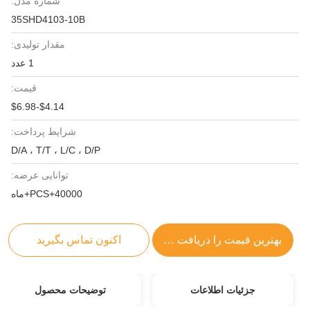
شماره مدل:
35SHD4103-10B
مقدار تولیدی:
1 عدد
قیمت:
$4.14-$6.98
شرایط پرداخت:
D/A ، T/T ، L/C ، D/P
توانایی عرضه:
40000+PCS+ماه
بهترین قیمت را دریافت کنید
اکنون تماس بگیرید
جزئیات اطلاعات
توضیحات محصول