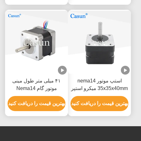
استپ موتور nema14
۴۱ میلی متر طول مینی
35x35x40mm میکرو استپر
موتور گام Nema14
موتور 350mN.m با گشتاور
35x35x41mm 180mN.M
بالا
بهترین قیمت را دریافت کنید
برای دستگاه پزشکی
بهترین قیمت را دریافت کنید