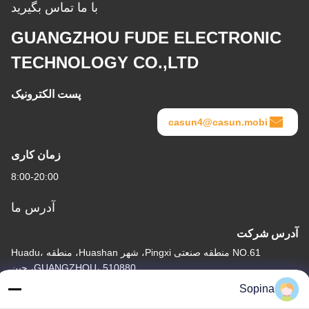
با ما تماس بگیرید
GUANGZHOU FUDE ELECTRONIC
TECHNOLOGY CO.,LTD
پست الکترونیک
casun4@casun.mobi
زمان کاری
8:00-20:00
آدرس ما
آدرس شرکت
NO.61 منطقه صنعتی Pingxi، شهر Huashan، منطقه Huadu،
GUANGZHOU، 510880، چین
Sopina
آدرس کارخانه