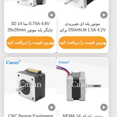
موتور پله ای هیبریدی
0.75A 4.8V نما 14 3D
550mN.M 1.5A 4.2V برای
چاپگر پله موتور 35x35mm
بازوی ربات خودپرداز CNC
230mN.M
بهترین قیمت را دریافت کنید
بهترین قیمت را دریافت کنید
موتور پله ای 14 NEMA
CNC Beauty Equipment