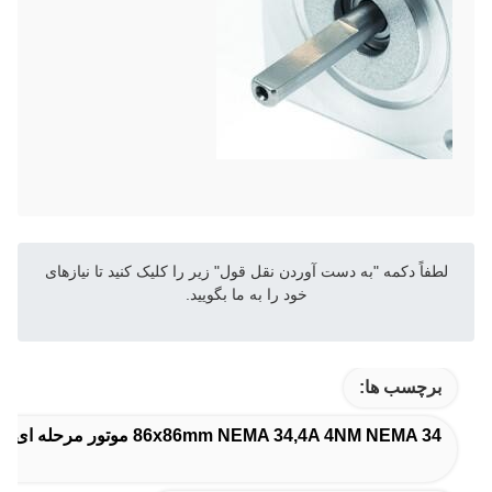
لطفاً دکمه "به دست آوردن نقل قول" زیر را کلیک کنید تا نیازهای
خود را به ما بگویید.
برچسب ها:
86x86mm NEMA 34,4A 4NM NEMA 34 موتور مرحله ای,1.9 کیلو NEMA 34 موتور مرحله ای