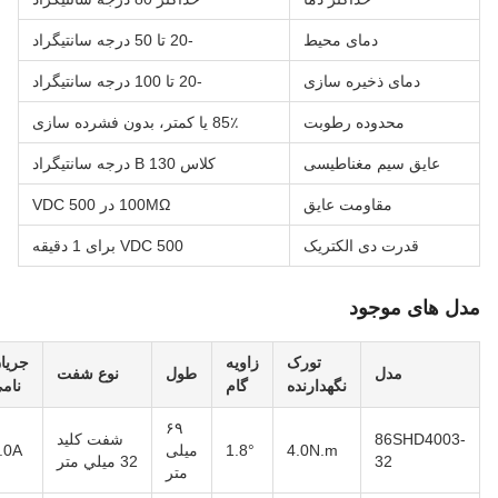
دمای محیط
-20 تا 50 درجه سانتیگراد
دمای ذخیره سازی
-20 تا 100 درجه سانتیگراد
محدوده رطوبت
85٪ یا کمتر، بدون فشرده سازی
عایق سیم مغناطیسی
کلاس B 130 درجه سانتیگراد
مقاومت عایق
100MΩ در 500 VDC
قدرت دی الکتریک
500 VDC برای 1 دقیقه
دل های موجود
تورک
زاویه
جریان
مدل
طول
نوع شفت
نگهدارنده
گام
نامی
۶۹
86SHD4003-
شفت کليد
4.0N.m
1.8°
میلی
4.0A
32
32 ميلي متر
متر