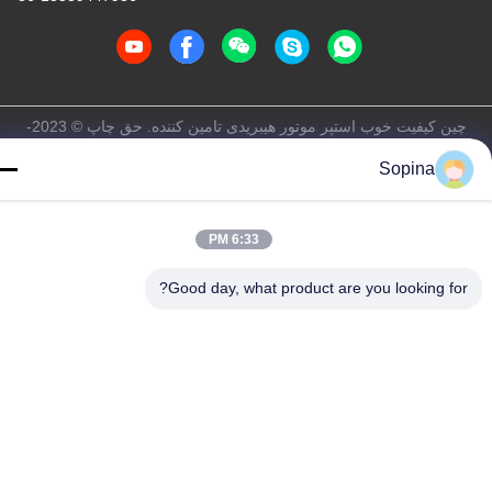
چین کیفیت خوب استپر موتور هیبریدی تامین کننده. حق چاپ © 2023-
2026 GUANGZHOU FUDE ELECTRONIC TECHNOLOGY
Sopina
CO.,LTD . تمامی حقوق محفوظ است.
سیاست حفظ حریم خصوصی
|
نقشه سایت
6:33 PM
Good day, what product are you looking for?