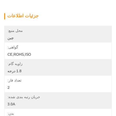
جزئیات اطلاعات
محل منبع:
چین
گواهی:
CE,ROHS,ISO
زاویه گام:
1.8 درجه
تعداد فاز:
2
جریان رتبه بندی شده:
3.0A
بدن: