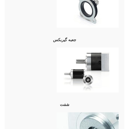
جعبه گیربکس
شفت