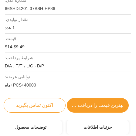
شماره مدل:
86SHD4201-37BSH-HP86
مقدار تولیدی:
1 عدد
قیمت:
$9.49-$14
شرایط پرداخت:
D/A ، T/T ، L/C ، D/P
توانایی عرضه:
40000+PCS+ماه
بهترین قیمت را دریافت کنید
اکنون تماس بگیرید
جزئیات اطلاعات
توضیحات محصول