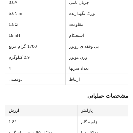
جریان نامی
3.0A
تورک نگهدارنده
5.6N.m
مقاومت
1.5Ω
استحکام
15mH
بی وقفه ی روتور
1700 گرام مربع
وزن موتور
2.9 کیلوگرم
تعداد سربها
4
ارتباط
دوقطبی
شخصات عملیاتی
پارامتر
ارزش
زاویه گام
1.8°
حداکثر دما
حداکثر 80 درجه سانتیگراد