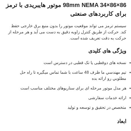
86×86×98mm NEMA 34 موتور هایبریدی با ترمز
رای کاربردهای صنعتی
یستم ترمز می تواند موقعیت موتور را بدون منبع برق خارجی حفظ
ند. حرکت از طریق کنترل زاویه دقیق به دست می آید و هر مرحله از
رکت به دقت تعریف شده است.
یژگی های کلیدی
سخه های دوقطبی یا تک قطبی در دسترس است
تيم مهندسي ما ظرف 48 ساعت با شما تماس ميگيره تا راه حل
طلوبي رو ارائه بده
ر مدل موتور مرحله ای برای سناریوهای مختلف مناسب است
رائه خدمات سفارشی
تخصص در تحقیق و توسعه و تولید
بعاد